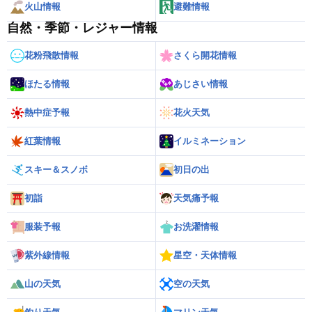
火山情報
避難情報
自然・季節・レジャー情報
花粉飛散情報
さくら開花情報
ほたる情報
あじさい情報
熱中症予報
花火天気
紅葉情報
イルミネーション
スキー＆スノボ
初日の出
初詣
天気痛予報
服装予報
お洗濯情報
紫外線情報
星空・天体情報
山の天気
空の天気