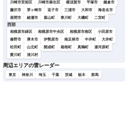
川崎市宮前区
川崎市麻生区
横須賀市
平塚市
鎌倉市
藤沢市
茅ヶ崎市
逗子市
三浦市
大和市
海老名市
座間市
綾瀬市
葉山町
寒川町
大磯町
二宮町
西部
相模原市緑区
相模原市中央区
相模原市南区
小田原市
秦野市
厚木市
伊勢原市
南足柄市
中井町
大井町
松田町
山北町
開成町
箱根町
真鶴町
湯河原町
愛川町
清川村
周辺エリアの雷レーダー
東京
神奈川
埼玉
千葉
茨城
栃木
群馬