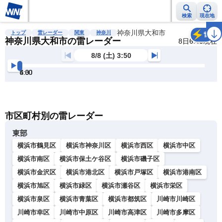
検索
現在地
雨雲レーダー
台風情報
地震情報
神奈川県大和市
警報・注意報
2週間天気
ラ
トップ
雷レーダー
関東
神奈川
雷
神奈川県大和市の雷レーダー
8日6:40現在
8/8 (土) 3:50
4:00
4:30
5:00
5:30
6:00
6:30
明
る
い
暗
市区町村別の雷レーダー
い
東部
横浜市鶴見区
横浜市神奈川区
横浜市西区
横浜市中区
横浜市南区
横浜市保土ケ谷区
横浜市磯子区
横浜市金沢区
横浜市港北区
横浜市戸塚区
横浜市港南区
横浜市旭区
横浜市緑区
横浜市瀬谷区
横浜市栄区
横浜市泉区
横浜市青葉区
横浜市都筑区
川崎市川崎区
川崎市幸区
川崎市中原区
川崎市高津区
川崎市多摩区