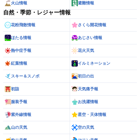
火山情報
避難情報
自然・季節・レジャー情報
花粉飛散情報
さくら開花情報
ほたる情報
あじさい情報
熱中症予報
花火天気
紅葉情報
イルミネーション
スキー＆スノボ
初日の出
初詣
天気痛予報
服装予報
お洗濯情報
紫外線情報
星空・天体情報
山の天気
空の天気