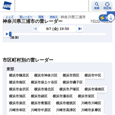
検索
現在地
雨雲レーダー
台風情報
地震情報
神奈川県三浦市
警報・注意報
2週間天気
ラ
トップ
雷レーダー
関東
神奈川
雷
神奈川県三浦市の雷レーダー
7日22:40現在
8/7 (金) 19:50
20:00
20:30
21:00
21:30
22:00
22:30
明
る
い
暗
市区町村別の雷レーダー
い
東部
横浜市鶴見区
横浜市神奈川区
横浜市西区
横浜市中区
横浜市南区
横浜市保土ケ谷区
横浜市磯子区
横浜市金沢区
横浜市港北区
横浜市戸塚区
横浜市港南区
横浜市旭区
横浜市緑区
横浜市瀬谷区
横浜市栄区
横浜市泉区
横浜市青葉区
横浜市都筑区
川崎市川崎区
川崎市幸区
川崎市中原区
川崎市高津区
川崎市多摩区