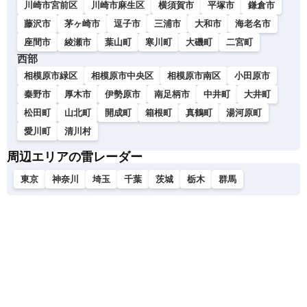
川崎市宮前区
川崎市麻生区
横須賀市
平塚市
鎌倉市
藤沢市
茅ヶ崎市
逗子市
三浦市
大和市
海老名市
座間市
綾瀬市
葉山町
寒川町
大磯町
二宮町
西部
相模原市緑区
相模原市中央区
相模原市南区
小田原市
秦野市
厚木市
伊勢原市
南足柄市
中井町
大井町
松田町
山北町
開成町
箱根町
真鶴町
湯河原町
愛川町
清川村
周辺エリアの雷レーダー
東京
神奈川
埼玉
千葉
茨城
栃木
群馬