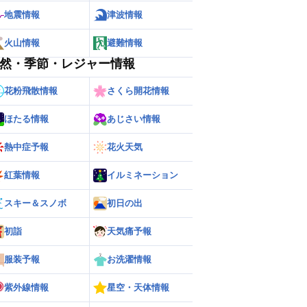
地震情報
津波情報
火山情報
避難情報
然・季節・レジャー情報
花粉飛散情報
さくら開花情報
ほたる情報
あじさい情報
熱中症予報
花火天気
紅葉情報
イルミネーション
ー
世界の雨雲レーダー
スキー＆スノボ
初日の出
初詣
天気痛予報
服装予報
お洗濯情報
紫外線情報
星空・天体情報