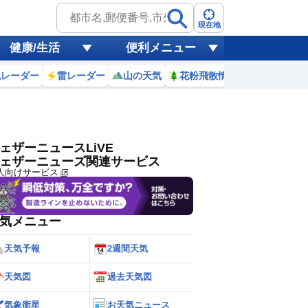
ゲリラ
風
現在地
健康/生活
便利メニュー
黄砂
風レーダー
雷レーダー
山の天気
花粉飛散情報
世界天気
天気
台風
ェザーニュースLiVE
ェザーニューズ関連サービス
人向けサービス
気メニュー
天気予報
2週間天気
天気図
過去天気図
気象衛星
お天気ニュース