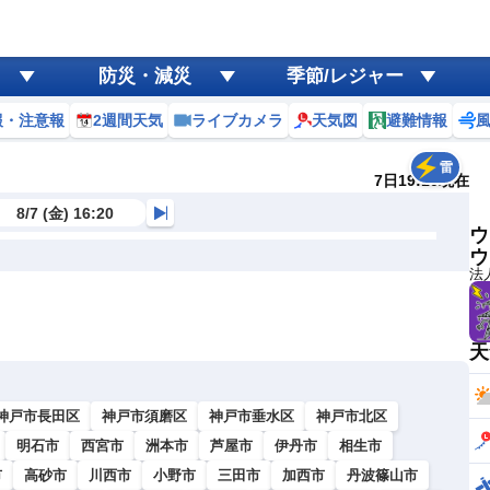
防災・減災
季節/レジャー
報・注意報
2週間天気
ライブカメラ
天気図
避難情報
雷
7日19:10現在
8/7 (金) 16:20
ウ
ウ
法
天
神戸市長田区
神戸市須磨区
神戸市垂水区
神戸市北区
明石市
西宮市
洲本市
芦屋市
伊丹市
相生市
市
高砂市
川西市
小野市
三田市
加西市
丹波篠山市