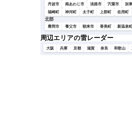
丹波市
南あわじ市
淡路市
宍粟市
加
福崎町
神河町
太子町
上郡町
佐用町
北部
豊岡市
養父市
朝来市
香美町
新温泉
周辺エリアの雷レーダー
大阪
兵庫
京都
滋賀
奈良
和歌山