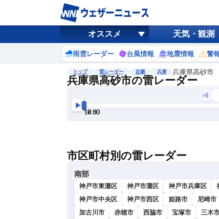
オススメ
天気・観測
雨雲レーダー
台風情報
地震情報
警
兵庫県高砂市
トップ
雷レーダー
近畿
兵庫
兵庫県高砂市の雷レーダー
地図選択
背景色調整
16:30
17:00
17:30
18:00
18:30
19:00
明
る
い
市区町村別の雷レーダー
暗
い
南部
神戸市東灘区
神戸市灘区
神戸市兵庫区
神戸市中央区
神戸市西区
姫路市
尼崎市
加古川市
赤穂市
西脇市
宝塚市
三木