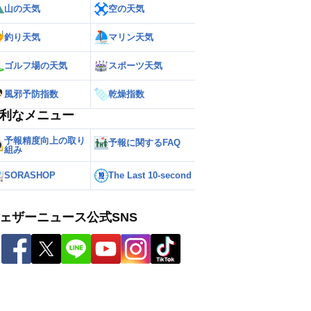
山の天気
空の天気
釣り天気
マリン天気
ゴルフ場の天気
スポーツ天気
風邪予防指数
乾燥指数
利なメニュー
予報精度向上の取り
予報に関するFAQ
組み
SORASHOP
The Last 10-second
ェザーニュース公式SNS