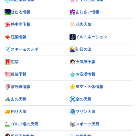
ほたる情報
あじさい情報
熱中症予報
花火天気
紅葉情報
イルミネーション
スキー＆スノボ
初日の出
初詣
天気痛予報
服装予報
お洗濯情報
紫外線情報
星空・天体情報
山の天気
空の天気
釣り天気
マリン天気
ゴルフ場の天気
スポーツ天気