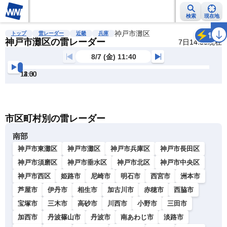
検索
現在地
雨雲レーダー
台風情報
地震情報
神戸市灘区
警報・注意報
2週間天気
ラ
トップ
雷レーダー
近畿
兵庫
雷
神戸市灘区の雷レーダー
7日14:30現在
8/7 (金) 11:40
12:00
12:30
13:00
13:30
14:00
14:30
明
る
い
暗
市区町村別の雷レーダー
い
南部
神戸市東灘区
神戸市灘区
神戸市兵庫区
神戸市長田区
神戸市須磨区
神戸市垂水区
神戸市北区
神戸市中央区
神戸市西区
姫路市
尼崎市
明石市
西宮市
洲本市
芦屋市
伊丹市
相生市
加古川市
赤穂市
西脇市
宝塚市
三木市
高砂市
川西市
小野市
三田市
加西市
丹波篠山市
丹波市
南あわじ市
淡路市