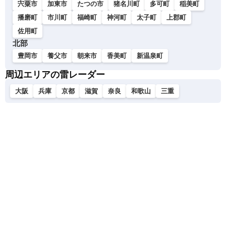
宍粟市
加東市
たつの市
猪名川町
多可町
稲美町
播磨町
市川町
福崎町
神河町
太子町
上郡町
佐用町
北部
豊岡市
養父市
朝来市
香美町
新温泉町
周辺エリアの雷レーダー
大阪
兵庫
京都
滋賀
奈良
和歌山
三重