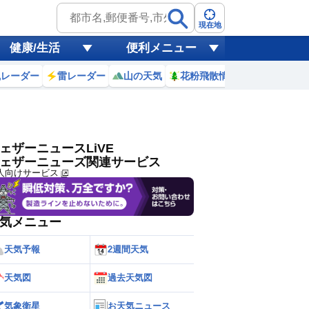
ゲリラ
風
現在地
健康/生活
便利メニュー
黄砂
風レーダー
雷レーダー
山の天気
花粉飛散情報
世界天気
天気
台風
ェザーニュースLiVE
ェザーニューズ関連サービス
人向けサービス
気メニュー
天気予報
2週間天気
天気図
過去天気図
気象衛星
お天気ニュース