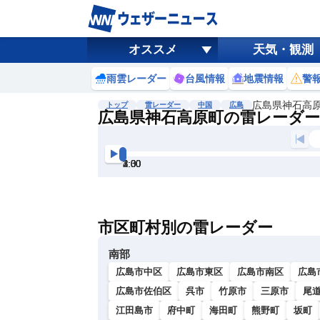
オススメ
天気・観測
雨雲レーダー
台風情報
地震情報
警
広島県神石高
トップ
雷レーダー
中国
広島
広島県神石高原町の雷レーダー
地図選択
背景色調整
1:30
2:00
2:30
3:00
3:30
4:00
明
る
い
市区町村別の雷レーダー
暗
い
南部
広島市中区
広島市東区
広島市南区
広島
広島市佐伯区
呉市
竹原市
三原市
尾
江田島市
府中町
海田町
熊野町
坂町