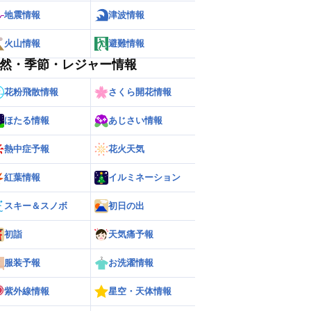
地震情報
津波情報
火山情報
避難情報
然・季節・レジャー情報
花粉飛散情報
さくら開花情報
ほたる情報
あじさい情報
熱中症予報
花火天気
ー
世界の雨雲レーダー
紅葉情報
イルミネーション
スキー＆スノボ
初日の出
初詣
天気痛予報
服装予報
お洗濯情報
紫外線情報
星空・天体情報