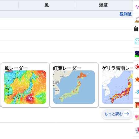
風
湿度
観測値
自
風レーダー
紅葉レーダー
ゲリラ雷雨レーダ
もっと読む