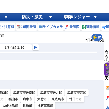
防災・減災
季節/レジャー
報・注意報
2週間天気
ライブカメラ
天気図
避難情報
原町
雷
7日4:20現在
8/7 (金) 1:30
ウ
ウ
法
天
市西区
広島市安佐南区
広島市安佐北区
広島市安芸区
道市
福山市
府中市
大竹市
東広島市
廿日市市
大崎上島町
世羅町
神石高原町