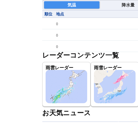
気温
降水量
順位
地点
(
)
(
)
(
)
レーダーコンテンツ一覧
雨雲レーダー
雨雪レーダー
お天気ニュース