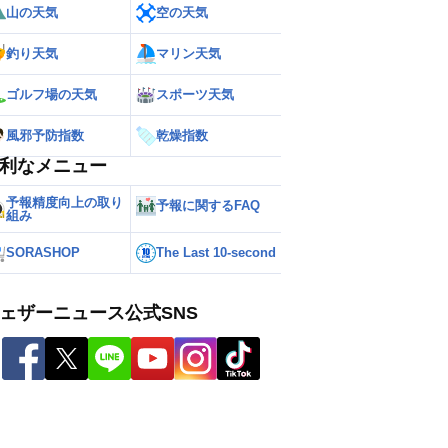
山の天気
空の天気
釣り天気
マリン天気
ゴルフ場の天気
スポーツ天気
風邪予防指数
乾燥指数
利なメニュー
予報精度向上の取り
予報に関するFAQ
組み
SORASHOP
The Last 10-second
ェザーニュース公式SNS