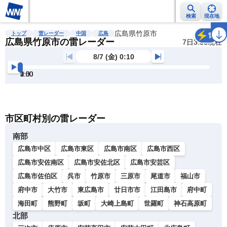
検索
現在地
雨雲レーダー
台風情報
地震情報
広島県竹原市
警報・注意報
2週間天気
ラ
トップ
雷レーダー
中国
広島
雷
広島県竹原市の雷レーダー
7日3:00現在
8/7 (金) 0:10
0:30
1:00
1:30
2:00
2:30
3:00
明
る
い
暗
市区町村別の雷レーダー
い
南部
広島市中区
広島市東区
広島市南区
広島市西区
広島市安佐南区
広島市安佐北区
広島市安芸区
広島市佐伯区
呉市
竹原市
三原市
尾道市
福山市
府中市
大竹市
東広島市
廿日市市
江田島市
府中町
海田町
熊野町
坂町
大崎上島町
世羅町
神石高原町
北部