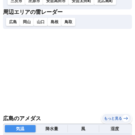
三次市
庄原市
安芸高田市
安芸太田町
北広島町
周辺エリアの雷レーダー
広島
岡山
山口
島根
鳥取
広島のアメダス
もっと見る
気温
降水量
風
湿度