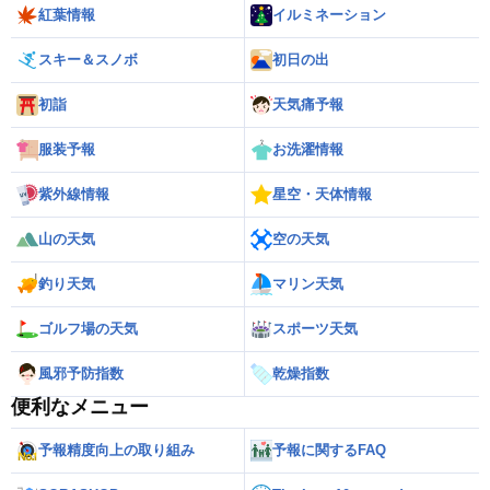
紅葉情報
イルミネーション
スキー＆スノボ
初日の出
初詣
天気痛予報
服装予報
お洗濯情報
紫外線情報
星空・天体情報
山の天気
空の天気
釣り天気
マリン天気
ゴルフ場の天気
スポーツ天気
風邪予防指数
乾燥指数
便利なメニュー
予報精度向上の取り組み
予報に関するFAQ