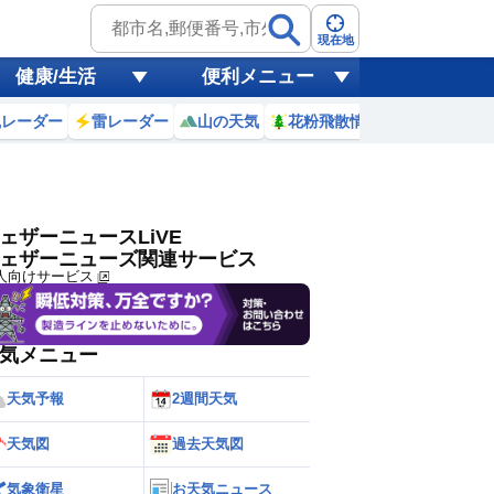
ゲリラ
風
現在地
健康/生活
便利メニュー
黄砂
風レーダー
雷レーダー
山の天気
花粉飛散情報
世界天気
天気
台風
ェザーニュースLiVE
ェザーニューズ関連サービス
人向けサービス
気メニュー
天気予報
2週間天気
天気図
過去天気図
気象衛星
お天気ニュース