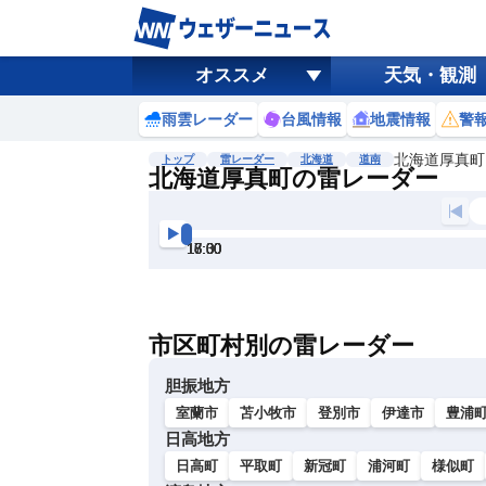
オススメ
天気・観測
雨雲レーダー
台風情報
地震情報
警
北海道厚真町
トップ
雷レーダー
北海道
道南
北海道厚真町の雷レーダー
地図選択
背景色調整
16:00
16:30
17:00
17:30
18:00
18:30
明
る
い
市区町村別の雷レーダー
暗
い
胆振地方
室蘭市
苫小牧市
登別市
伊達市
豊浦
日高地方
日高町
平取町
新冠町
浦河町
様似町