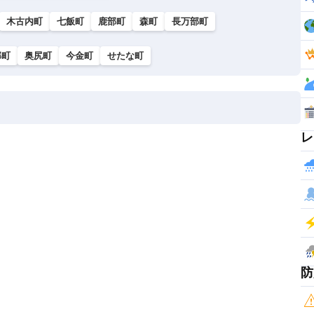
木古内町
七飯町
鹿部町
森町
長万部町
部町
奥尻町
今金町
せたな町
レ
防