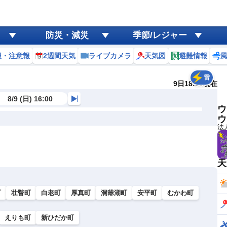
防災・減災
季節/レジャー
報・注意報
2週間天気
ライブカメラ
天気図
避難情報
雷
9日18:50現在
8/9 (日) 16:00
ウ
ウ
法
天
町
壮瞥町
白老町
厚真町
洞爺湖町
安平町
むかわ町
えりも町
新ひだか町