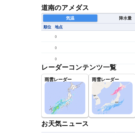
道南のアメダス
気温
降水量
順位
地点
(
)
(
)
(
)
レーダーコンテンツ一覧
雨雲レーダー
雨雪レーダー
お天気ニュース