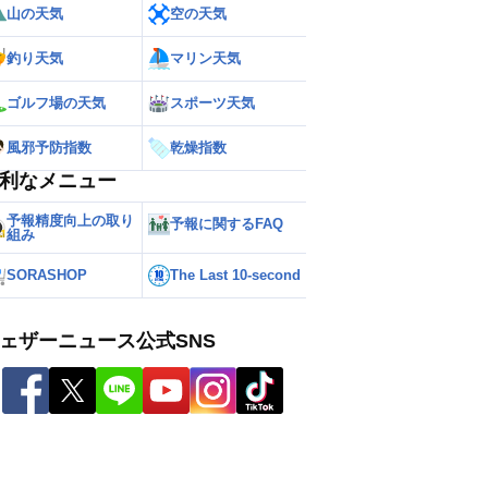
山の天気
空の天気
釣り天気
マリン天気
ゴルフ場の天気
スポーツ天気
風邪予防指数
乾燥指数
利なメニュー
予報精度向上の取り
予報に関するFAQ
組み
SORASHOP
The Last 10-second
ェザーニュース公式SNS