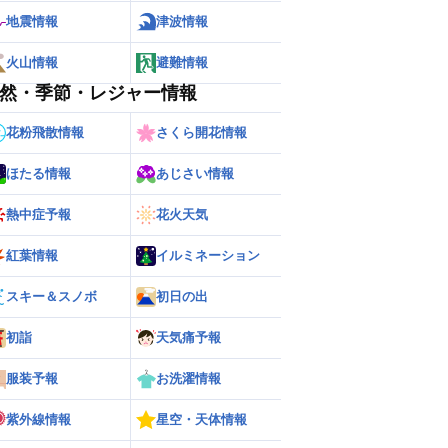
地震情報
津波情報
火山情報
避難情報
然・季節・レジャー情報
花粉飛散情報
さくら開花情報
ほたる情報
あじさい情報
熱中症予報
花火天気
紅葉情報
イルミネーション
ー
世界の雨雲レーダー
スキー＆スノボ
初日の出
初詣
天気痛予報
服装予報
お洗濯情報
紫外線情報
星空・天体情報