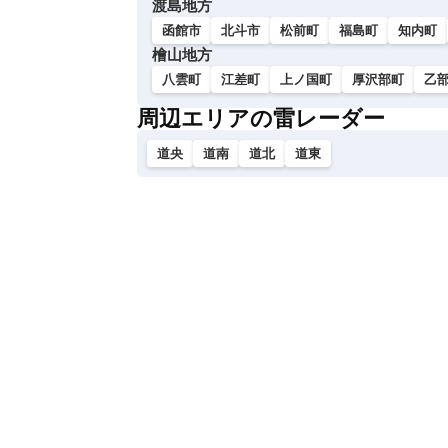
渡島地方
函館市
北斗市
松前町
福島町
知内町
檜山地方
八雲町
江差町
上ノ国町
厚沢部町
乙
周辺エリアの雷レーダー
道央
道南
道北
道東