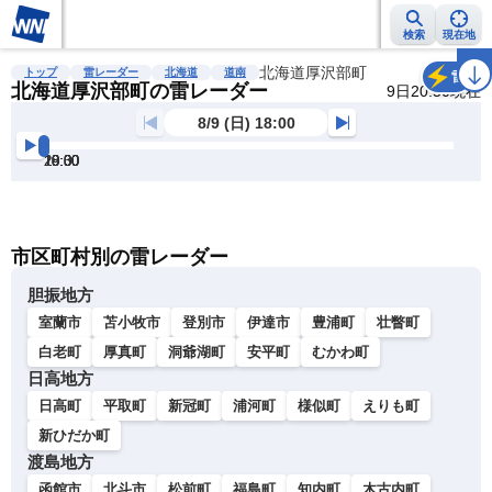
検索
現在地
雨雲レーダー
台風情報
地震情報
北海道厚沢部町
警報・注意報
2週間天気
ラ
トップ
雷レーダー
北海道
道南
雷
北海道厚沢部町の雷レーダー
9日20:50現在
8/9 (日) 18:00
18:00
18:30
19:00
19:30
20:00
20:30
明
る
い
暗
市区町村別の雷レーダー
い
胆振地方
室蘭市
苫小牧市
登別市
伊達市
豊浦町
壮瞥町
白老町
厚真町
洞爺湖町
安平町
むかわ町
日高地方
日高町
平取町
新冠町
浦河町
様似町
えりも町
新ひだか町
渡島地方
函館市
北斗市
松前町
福島町
知内町
木古内町