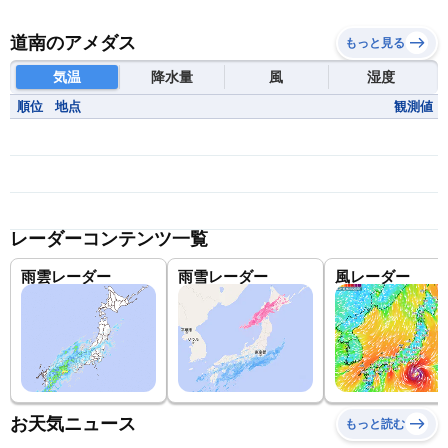
道南のアメダス
もっと見る
気温
降水量
風
湿度
順位
地点
観測値
レーダーコンテンツ一覧
雨雲レーダー
雨雪レーダー
風レーダー
お天気ニュース
もっと読む