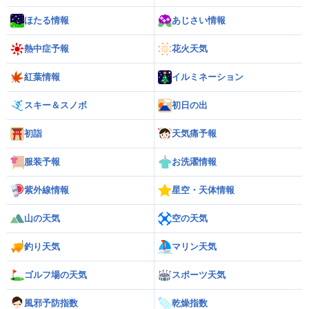
ほたる情報
あじさい情報
熱中症予報
花火天気
紅葉情報
イルミネーション
スキー＆スノボ
初日の出
初詣
天気痛予報
服装予報
お洗濯情報
紫外線情報
星空・天体情報
山の天気
空の天気
釣り天気
マリン天気
ゴルフ場の天気
スポーツ天気
風邪予防指数
乾燥指数