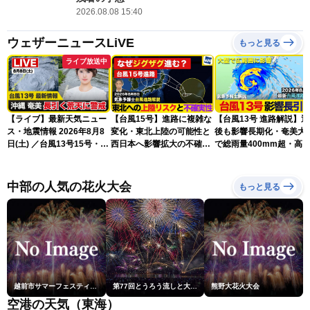
2026.08.08 15:40
ウェザーニュースLiVE
もっと見る
ライブ放送中
【ライブ】最新天気ニュー
【台風15号】進路に複雑な
【台風13号 進路解説】
ス・地震情報 2026年8月8
変化・東北上陸の可能性と
後も影響長期化・奄美大
日(土) ／台風13号15号・ゲ
西日本へ影響拡大の不確実
で総雨量400mm超・高
リラ雷雨最新見解・令和8
性
に要警戒（2026.08.08
年熊本地震情報〈ウェザー
16:00）
ニュースLiVEイブニング・
中部の人気の花火大会
もっと見る
小川千奈／芳野達郎〉
越前市サマーフェスティバル花火大会
第77回とうろう流しと大花火大会
熊野大花火大会
空港の天気（東海）