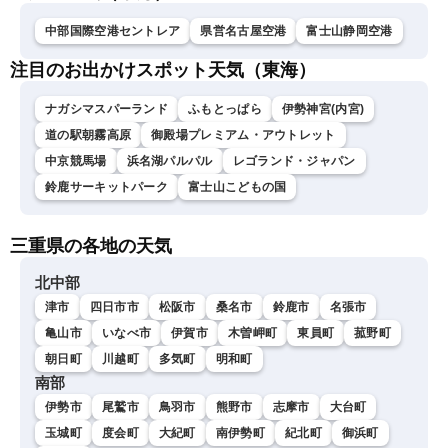
中部国際空港セントレア
県営名古屋空港
富士山静岡空港
注目のお出かけスポット天気（東海）
ナガシマスパーランド
ふもとっぱら
伊勢神宮(内宮)
道の駅朝霧高原
御殿場プレミアム・アウトレット
中京競馬場
浜名湖パルパル
レゴランド・ジャパン
鈴鹿サーキットパーク
富士山こどもの国
三重県の各地の天気
北中部
津市
四日市市
松阪市
桑名市
鈴鹿市
名張市
亀山市
いなべ市
伊賀市
木曽岬町
東員町
菰野町
朝日町
川越町
多気町
明和町
南部
伊勢市
尾鷲市
鳥羽市
熊野市
志摩市
大台町
玉城町
度会町
大紀町
南伊勢町
紀北町
御浜町