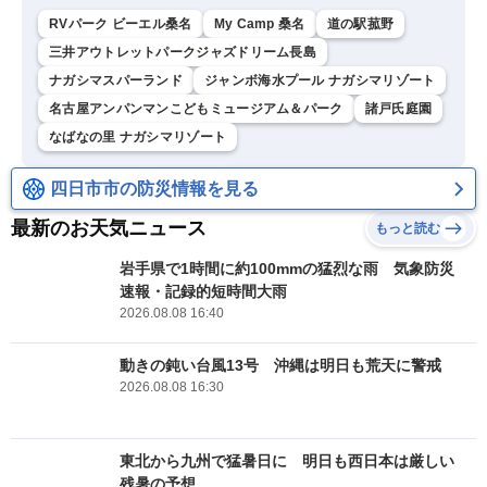
RVパーク ビーエル桑名
My Camp 桑名
道の駅菰野
三井アウトレットパークジャズドリーム長島
ナガシマスパーランド
ジャンボ海水プール ナガシマリゾート
名古屋アンパンマンこどもミュージアム＆パーク
諸戸氏庭園
なばなの里 ナガシマリゾート
四日市市の防災情報を見る
最新のお天気ニュース
もっと読む
岩手県で1時間に約100mmの猛烈な雨 気象防災
速報・記録的短時間大雨
2026.08.08 16:40
動きの鈍い台風13号 沖縄は明日も荒天に警戒
2026.08.08 16:30
東北から九州で猛暑日に 明日も西日本は厳しい
残暑の予想