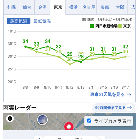
札幌
仙台
金沢
東京
横浜
名古屋
京都
大阪
広
集計期間：8月8日(土)～8月17日(月)
最高気温
最低気温
四日市競輪場
東京
東京の天気を見る
雨雲レーダー
60時間先まで見る