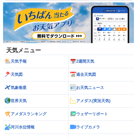
天気メニュー
天気予報
2週間天気
天気図
過去天気図
気象衛星
お天気ニュース
世界天気
アメダス(実況天気)
アメダスランキング
ウェザーリポート
河川水位情報
ライブカメラ