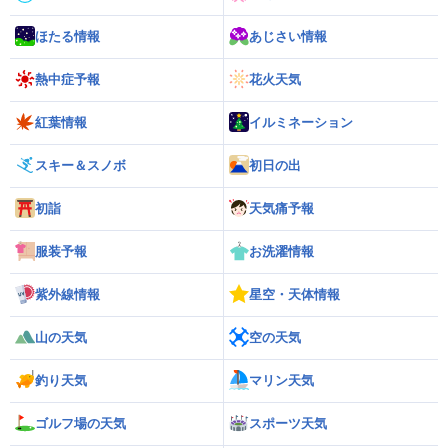
ほたる情報
あじさい情報
熱中症予報
花火天気
紅葉情報
イルミネーション
スキー＆スノボ
初日の出
初詣
天気痛予報
服装予報
お洗濯情報
紫外線情報
星空・天体情報
山の天気
空の天気
釣り天気
マリン天気
ゴルフ場の天気
スポーツ天気