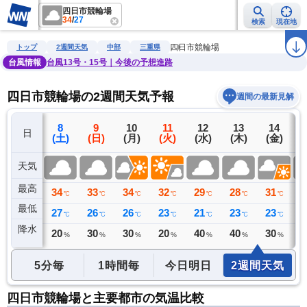
四日市競輪場
34
/
27
検索
現在地
雨雲レーダー
台風情報
地震情報
警報・注意報
2週間天気
ラ
四日市競輪場
トップ
2週間天気
中部
三重県
台風情報
台風13号・15号｜今後の予想進路
四日市競輪場の2週間天気予報
週間の最新見解
7
8
9
10
11
12
13
14
日
(金)
(土)
(日)
(月)
(火)
(水)
(木)
(金)
(
天気
最高
33
34
33
34
32
29
28
31
3
℃
℃
℃
℃
℃
℃
℃
℃
最低
27
27
26
26
23
21
23
23
2
℃
℃
℃
℃
℃
℃
℃
℃
降水
0
20
30
30
20
40
40
30
4
ミリ
%
%
%
%
%
%
%
5分毎
1時間毎
今日明日
2週間天気
四日市競輪場と主要都市の気温比較