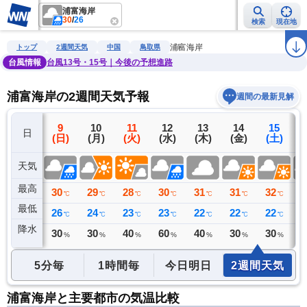
浦富海岸
30
/
26
検索
現在地
雨雲レーダー
台風情報
地震情報
警報・注意報
2週間天気
ラ
浦富海岸
トップ
2週間天気
中国
鳥取県
台風情報
台風13号・15号｜今後の予想進路
浦富海岸の2週間天気予報
週間の最新見解
8
9
10
11
12
13
14
15
日
(土)
(日)
(月)
(火)
(水)
(木)
(金)
(土)
(
天気
最高
33
30
29
28
30
31
31
32
3
℃
℃
℃
℃
℃
℃
℃
℃
最低
26
26
24
23
23
22
22
22
2
℃
℃
℃
℃
℃
℃
℃
℃
降水
0
30
30
40
60
40
30
30
3
ミリ
%
%
%
%
%
%
%
5分毎
1時間毎
今日明日
2週間天気
浦富海岸と主要都市の気温比較