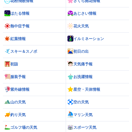
花粉飛散情報
さくら開花情報
ほたる情報
あじさい情報
熱中症予報
花火天気
紅葉情報
イルミネーション
スキー＆スノボ
初日の出
初詣
天気痛予報
服装予報
お洗濯情報
紫外線情報
星空・天体情報
山の天気
空の天気
釣り天気
マリン天気
ゴルフ場の天気
スポーツ天気