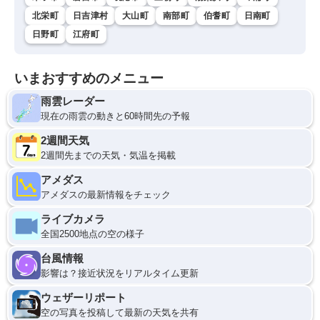
北栄町
日吉津村
大山町
南部町
伯耆町
日南町
日野町
江府町
いまおすすめのメニュー
雨雲レーダー
現在の雨雲の動きと60時間先の予報
2週間天気
2週間先までの天気・気温を掲載
アメダス
アメダスの最新情報をチェック
ライブカメラ
全国2500地点の空の様子
台風情報
影響は？接近状況をリアルタイム更新
ウェザーリポート
空の写真を投稿して最新の天気を共有