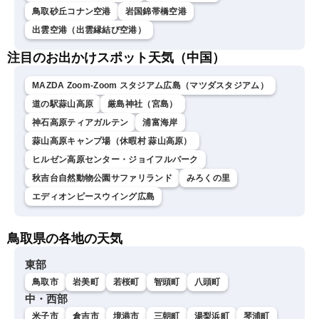
鳥取砂丘コナン空港
岩国錦帯橋空港
出雲空港（出雲縁結び空港）
注目のお出かけスポット天気（中国）
MAZDA Zoom-Zoom スタジアム広島（マツダスタジアム）
道の駅蒜山高原
厳島神社（宮島）
神石高原ティアガルテン
浦富海岸
蒜山高原キャンプ場（休暇村 蒜山高原）
ヒルゼン高原センター・ジョイフルパーク
秋吉台自然動物公園サファリランド
みろくの里
エディオンピースウイング広島
鳥取県の各地の天気
東部
鳥取市
岩美町
若桜町
智頭町
八頭町
中・西部
米子市
倉吉市
境港市
三朝町
湯梨浜町
琴浦町