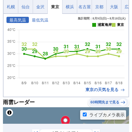
札幌
仙台
金沢
東京
横浜
名古屋
京都
大阪
広
集計期間：8月9日(日)～8月18日(火)
最高気温
最低気温
浦富海岸
東京
東京の天気を見る
雨雲レーダー
60時間先まで見る