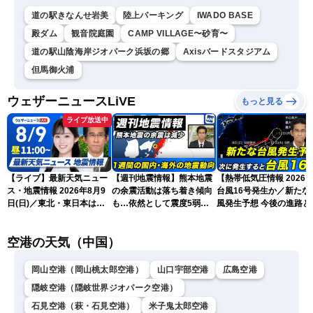
道の駅きなんせ岩美
陸上パーキング
IWADO BASE
殿ダム
観音院庭園
CAMP VILLAGE〜砂育〜
道の駅山陰海岸ジオパーク浜坂の郷
Axisバードスタジアム
但馬御火浦
ウェザーニュースLiVE
もっと見る
ライブ放送中
【ライブ】最新天気ニュー
【週刊地震情報】熊本地震
【熱帯低気圧情報 2026
ス・地震情報 2026年8月9
の余震活動は落ち着き傾向
台風16号発生か／新たな
日(日)／東北・東日本は急
も…依然として震度5弱警
風発生予想 今後の進路と
な雷雨に注意〈ウェザーニ
戒
本への影響は？(9日 12
ュースLiVEコーヒータイ
新)
空港の天気（中国）
ム・青原桃香／山口剛央〉
岡山空港（岡山桃太郎空港）
山口宇部空港
広島空港
隠岐空港（隠岐世界ジオパーク空港）
石見空港（萩・石見空港）
米子鬼太郎空港