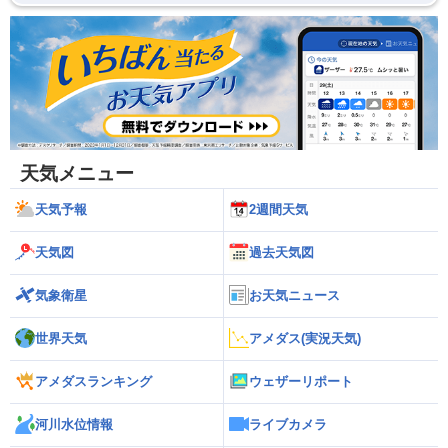
天気メニュー
天気予報
2週間天気
天気図
過去天気図
気象衛星
お天気ニュース
世界天気
アメダス(実況天気)
アメダスランキング
ウェザーリポート
河川水位情報
ライブカメラ