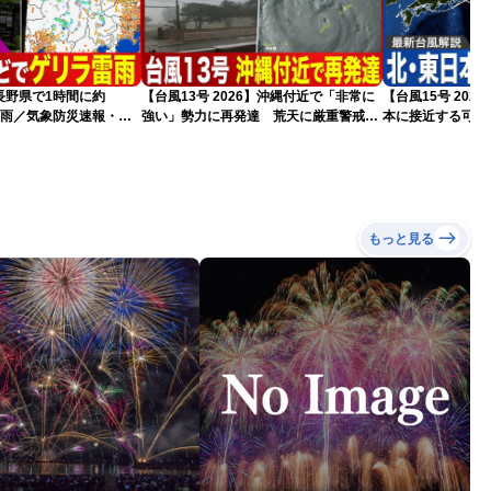
長野県で1時間に約
【台風13号 2026】沖縄付近で「非常に
【台風15号 20
な雨／気象防災速報・記
強い」勢力に再発達 荒天に厳重警戒を
本に接近する可能
（7日18時最新情報）
気象予報士解説（
もっと見る