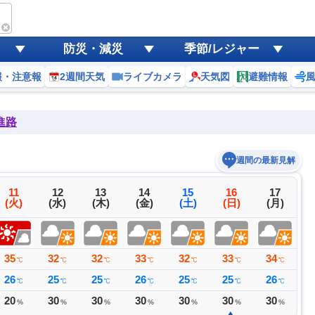
防災・減災
季節/レジャー
報・注意報
2週間天気
ライブカメラ
天気図
避難情報
進路
週間の最新見解
11
12
13
14
15
16
17
(火)
(水)
(木)
(金)
(土)
(日)
(月)
35
32
32
33
32
33
34
3
℃
℃
℃
℃
℃
℃
℃
26
25
25
26
25
25
26
2
℃
℃
℃
℃
℃
℃
℃
20
30
30
30
30
30
30
3
%
%
%
%
%
%
%