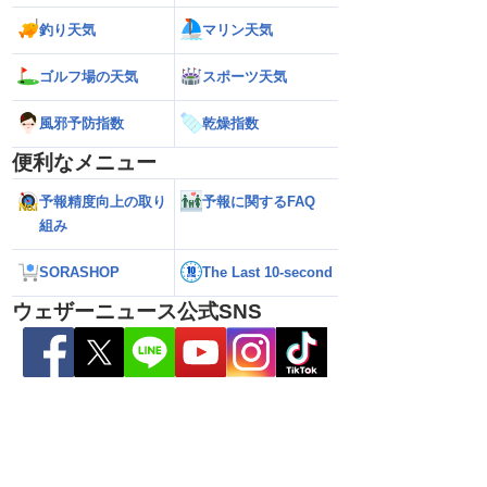
釣り天気
マリン天気
ゴルフ場の天気
スポーツ天気
26】来週は北日本や東日
【お盆の渋滞予測 2026】高速道路の影
【台風15号 202
性／ウェザーニュース
響エリアと渋滞ピークの時間帯は？／
島へ接近か 進路予
風邪予防指数
乾燥指数
7日16時更新）
NEXCO中日本情報
（7日13時更新）
便利なメニュー
予報精度向上の取り
予報に関するFAQ
組み
SORASHOP
The Last 10-second
ウェザーニュース公式SNS