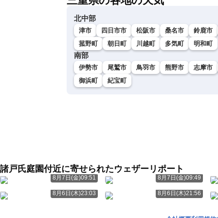
三重県の各地の天気
北中部
津市
四日市市
松阪市
桑名市
鈴鹿市
菰野町
朝日町
川越町
多気町
明和町
南部
伊勢市
尾鷲市
鳥羽市
熊野市
志摩市
御浜町
紀宝町
諸戸氏庭園付近に寄せられたウェザーリポート
8月7日(金)09:51
8月7日(金)09:49
8月6日(木)23:03
8月6日(木)21:56