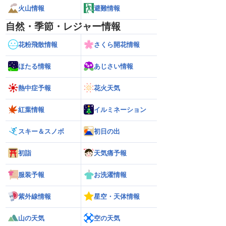
火山情報
避難情報
自然・季節・レジャー情報
花粉飛散情報
さくら開花情報
ほたる情報
あじさい情報
熱中症予報
花火天気
紅葉情報
イルミネーション
スキー＆スノボ
初日の出
初詣
天気痛予報
服装予報
お洗濯情報
紫外線情報
星空・天体情報
山の天気
空の天気