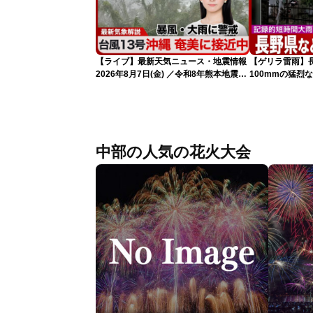
【ライブ】最新天気ニュース・地震情報
【ゲリラ雷雨】
2026年8月7日(金) ／令和8年熊本地震情
100mmの猛烈
報 台風13号の影響に警戒〈ウェザーニ
録的短時間大雨
ュースLiVEムーン・駒木結衣／内藤邦
裕〉
中部の人気の花火大会