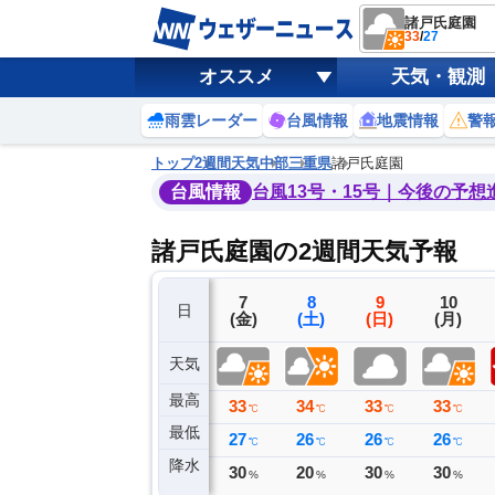
諸戸氏庭園
33
/
27
オススメ
天気・観測
雨雲レーダー
台風情報
地震情報
警
トップ
2週間天気
中部
三重県
諸戸氏庭園
台風情報
台風13号・15号｜今後の予想
諸戸氏庭園の2週間天気予報
4
5
6
7
8
9
10
日
(火)
(水)
(木)
(金)
(土)
(日)
(月)
天気
最高
31
35
35
33
34
33
33
℃
℃
℃
℃
℃
℃
℃
最低
27
25
26
27
26
26
26
℃
℃
℃
℃
℃
℃
℃
降水
0
0
0
30
20
30
30
ミリ
ミリ
ミリ
%
%
%
%