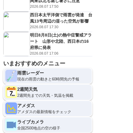
関東以北も蒸し暑さに注意
2026.08.07 17:50
西日本太平洋側で雨雲が発達 台
風13号周辺の湿った空気が影響
2026.08.07 17:30
明日8月8日(土)の熱中症警戒アラ
ート 山形や北陸、西日本の16
府県に発表
2026.08.07 17:06
いまおすすめのメニュー
雨雲レーダー
現在の雨雲の動きと60時間先の予報
2週間天気
2週間先までの天気・気温を掲載
アメダス
アメダスの最新情報をチェック
ライブカメラ
全国2500地点の空の様子