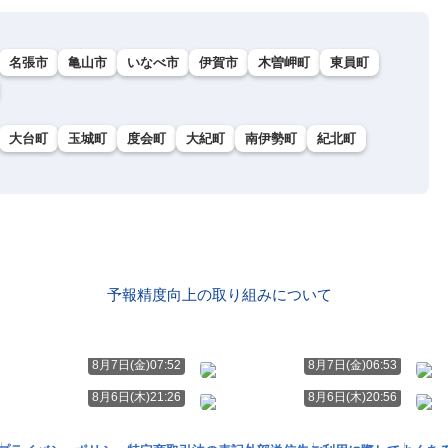
名張市
亀山市
いなべ市
伊賀市
木曽岬町
東員町
大台町
玉城町
度会町
大紀町
南伊勢町
紀北町
予報精度向上の取り組みについて
8月7日(金)07:52
8月7日(金)06:53
8月6日(木)21:26
8月6日(木)20:56