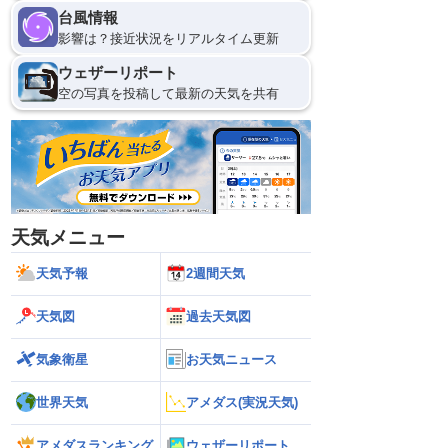
台風情報
影響は？接近状況をリアルタイム更新
ウェザーリポート
空の写真を投稿して最新の天気を共有
天気メニュー
天気予報
2週間天気
天気図
過去天気図
気象衛星
お天気ニュース
世界天気
アメダス(実況天気)
アメダスランキング
ウェザーリポート