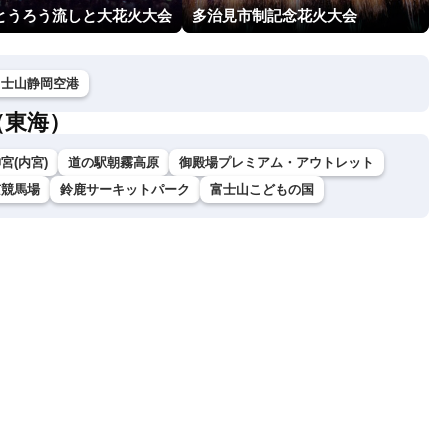
回とうろう流しと大花火大会
多治見市制記念花火大会
富士山静岡空港
（東海）
宮(内宮)
道の駅朝霧高原
御殿場プレミアム・アウトレット
京競馬場
鈴鹿サーキットパーク
富士山こどもの国