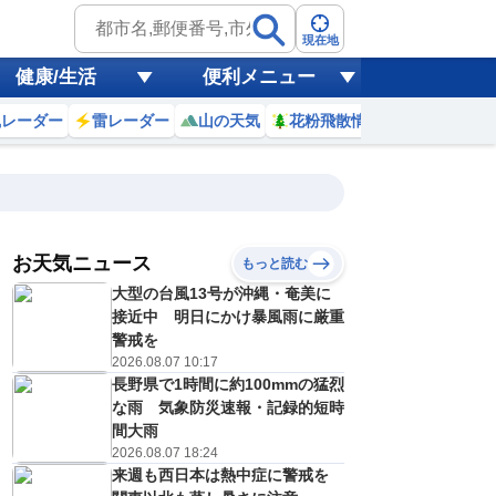
現在地
健康/生活
便利メニュー
風レーダー
雷レーダー
山の天気
花粉飛散情報
世界天気
お天気ニュース
もっと読む
18
19
20
21
大型の台風13号が沖縄・奄美に
(火)
(水)
(木)
(金)
予報の
接近中 明日にかけ暴風雨に厳重
D
E
D
C
信頼度
高
警戒を
A
2026.08.07 10:17
B
長野県で1時間に約100mmの猛烈
C
3
33
33
34
D
な雨 気象防災速報・記録的短時
℃
℃
℃
℃
E
間大雨
6
26
26
26
低
℃
℃
℃
℃
2026.08.07 18:24
？
0
30
30
20
来週も西日本は熱中症に警戒を
%
%
%
%