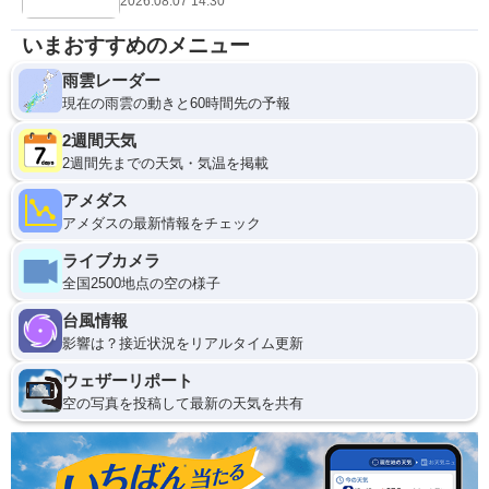
2026.08.07 14:30
いまおすすめのメニュー
雨雲レーダー
現在の雨雲の動きと60時間先の予報
2週間天気
2週間先までの天気・気温を掲載
アメダス
アメダスの最新情報をチェック
ライブカメラ
全国2500地点の空の様子
台風情報
影響は？接近状況をリアルタイム更新
ウェザーリポート
空の写真を投稿して最新の天気を共有