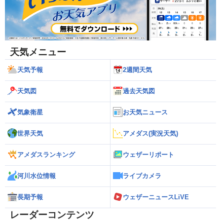
天気メニュー
天気予報
2週間天気
天気図
過去天気図
気象衛星
お天気ニュース
世界天気
アメダス(実況天気)
アメダスランキング
ウェザーリポート
河川水位情報
ライブカメラ
長期予報
ウェザーニュースLiVE
レーダーコンテンツ