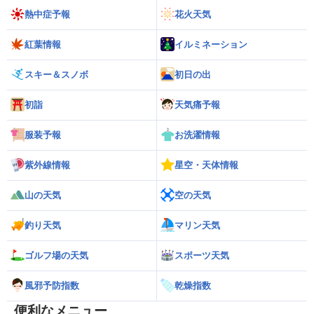
熱中症予報
花火天気
紅葉情報
イルミネーション
スキー＆スノボ
初日の出
初詣
天気痛予報
服装予報
お洗濯情報
紫外線情報
星空・天体情報
山の天気
空の天気
釣り天気
マリン天気
ゴルフ場の天気
スポーツ天気
風邪予防指数
乾燥指数
便利なメニュー