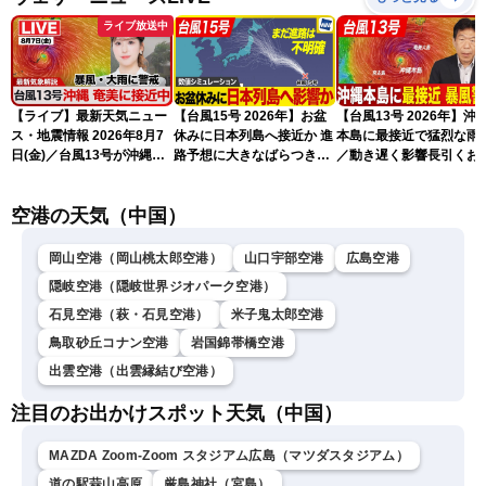
ライブ放送中
【ライブ】最新天気ニュー
【台風15号 2026年】お盆
【台風13号 2026年】沖
ス・地震情報 2026年8月7
休みに日本列島へ接近か 進
本島に最接近で猛烈な雨
日(金)／台風13号が沖縄・
路予想に大きなばらつき
／動き遅く影響長引くお
奄美に最接近へ 令和8年
（7日13時更新）
れ（7日13時更新）
熊本地震情報〈ウェザーニ
空港の天気（中国）
ュースLiVEアフタヌーン・
小林李衣奈／内藤邦裕〉
岡山空港（岡山桃太郎空港）
山口宇部空港
広島空港
隠岐空港（隠岐世界ジオパーク空港）
石見空港（萩・石見空港）
米子鬼太郎空港
鳥取砂丘コナン空港
岩国錦帯橋空港
出雲空港（出雲縁結び空港）
注目のお出かけスポット天気（中国）
MAZDA Zoom-Zoom スタジアム広島（マツダスタジアム）
道の駅蒜山高原
厳島神社（宮島）