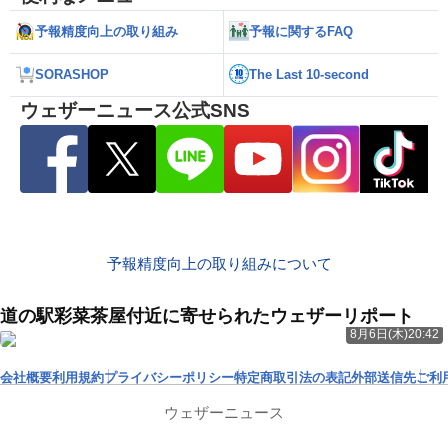
予報精度向上の取り組み
予報に関するFAQ
SORASHOP
The Last 10-second
ウェザーニュース公式SNS
予報精度向上の取り組みについて
道の駅彩菜茶屋付近に寄せられたウェザーリポート
8月6日(木)20:42
会社概要
利用規約
プライバシーポリシー
特定商取引法の表記
外部送信先
ご利
ウェザーニュース