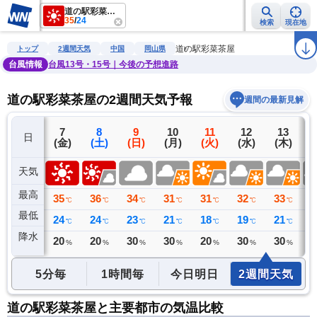
道の駅彩菜茶屋
35
/
24
検索
現在地
雨雲レーダー
台風情報
地震情報
警報・注意報
2週間天気
ラ
道の駅彩菜茶屋
トップ
2週間天気
中国
岡山県
台風情報
台風13号・15号｜今後の予想進路
道の駅彩菜茶屋の2週間天気予報
週間の最新見解
6
7
8
9
10
11
12
13
日
(木)
(金)
(土)
(日)
(月)
(火)
(水)
(木)
(
天気
最高
36
35
36
34
31
31
32
33
3
℃
℃
℃
℃
℃
℃
℃
℃
最低
23
24
24
23
21
18
19
21
2
℃
℃
℃
℃
℃
℃
℃
℃
降水
0
20
20
30
30
20
30
30
3
ミリ
%
%
%
%
%
%
%
5分毎
1時間毎
今日明日
2週間天気
道の駅彩菜茶屋と主要都市の気温比較