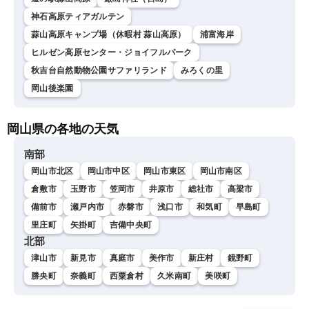
神石高原ティアガルテン
蒜山高原キャンプ場（休暇村 蒜山高原）
浦富海岸
ヒルゼン高原センター・ジョイフルパーク
秋吉台自然動物公園サファリランド
みろくの里
岡山後楽園
岡山県の各地の天気
南部
岡山市北区
岡山市中区
岡山市東区
岡山市南区
倉敷市
玉野市
笠岡市
井原市
総社市
高梁市
備前市
瀬戸内市
赤磐市
浅口市
和気町
早島町
里庄町
矢掛町
吉備中央町
北部
津山市
新見市
真庭市
美作市
新庄村
鏡野町
勝央町
奈義町
西粟倉村
久米南町
美咲町