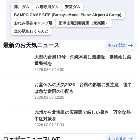
津川ダム
八塔寺川ダム
安室ダム
BAMPO CAMP SITE (Bansyu Model Plane Airport＆Camp)
おねみ渓谷キャンプ場
旧津山藩別邸庭園（衆楽園）
道の駅あわくらんど
最新のお天気ニュース
もっと読む
大型の台風13号 沖縄本島に最接近 暴風雨に厳
重警戒を
2026.08.07 14:30
お盆休みの天気2026 台風の影響に要注意 後半
は急な雷雨の心配も
2026.08.07 12:26
九州から北海道の広範囲で厳しい暑さ 万全な熱
中症対策を
2026.08.07 11:33
ウェザーニュースLiVE
もっと見る