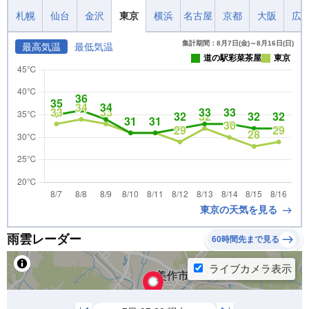
札幌
仙台
金沢
東京
横浜
名古屋
京都
大阪
広
集計期間：8月7日(金)～8月16日(日)
最高気温
最低気温
道の駅彩菜茶屋
東京
東京の天気を見る
雨雲レーダー
60時間先まで見る