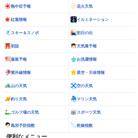
熱中症予報
花火天気
紅葉情報
イルミネーション
スキー＆スノボ
初日の出
初詣
天気痛予報
服装予報
お洗濯情報
紫外線情報
星空・天体情報
山の天気
空の天気
釣り天気
マリン天気
ゴルフ場の天気
スポーツ天気
風邪予防指数
乾燥指数
便利なメニュー