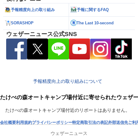
予報精度向上の取り組み
予報に関するFAQ
SORASHOP
The Last 10-second
ウェザーニュース公式SNS
予報精度向上の取り組みについて
たけべの森オートキャンプ場付近に寄せられたウェザ
たけべの森オートキャンプ場付近のリポートはありません。
会社概要
利用規約
プライバシーポリシー
特定商取引法の表記
外部送信先
ご利
ウェザーニュース