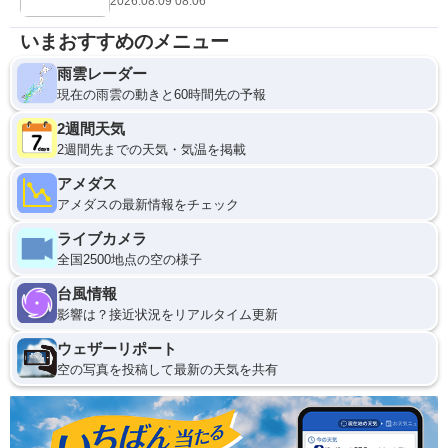
2026.08.09 08:06
いまおすすめのメニュー
雨雲レーダー
現在の雨雲の動きと60時間先の予報
2週間天気
2週間先までの天気・気温を掲載
アメダス
アメダスの最新情報をチェック
ライブカメラ
全国2500地点の空の様子
台風情報
影響は？接近状況をリアルタイム更新
ウェザーリポート
空の写真を投稿して最新の天気を共有