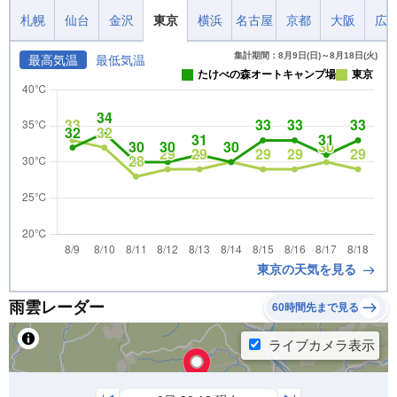
札幌
仙台
金沢
東京
横浜
名古屋
京都
大阪
広
集計期間：8月9日(日)～8月18日(火)
最高気温
最低気温
たけべの森オートキャンプ場
東京
東京の天気を見る
雨雲レーダー
60時間先まで見る