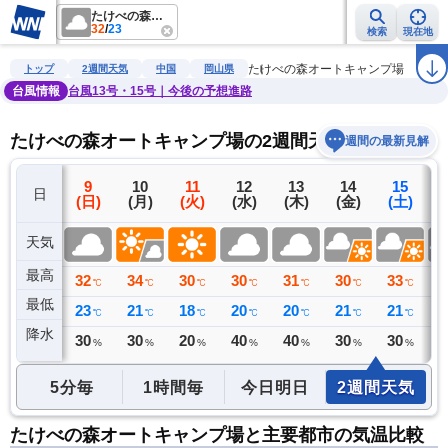
たけべの森オートキャンプ場
32
/
23
検索
現在地
雨雲レーダー
台風情報
地震情報
警報・注意報
2週間天気
ラ
たけべの森オートキャンプ場
トップ
2週間天気
中国
岡山県
台風情報
台風13号・15号｜今後の予想進路
たけべの森オートキャンプ場の2週間天気予報
週間の最新見解
8
9
10
11
12
13
14
15
日
(土)
(日)
(月)
(火)
(水)
(木)
(金)
(土)
(
天気
最高
33
32
34
30
30
31
30
33
3
℃
℃
℃
℃
℃
℃
℃
℃
最低
23
23
21
18
20
20
21
21
2
℃
℃
℃
℃
℃
℃
℃
℃
降水
0
30
30
20
40
40
30
30
3
ミリ
%
%
%
%
%
%
%
5分毎
1時間毎
今日明日
2週間天気
たけべの森オートキャンプ場と主要都市の気温比較