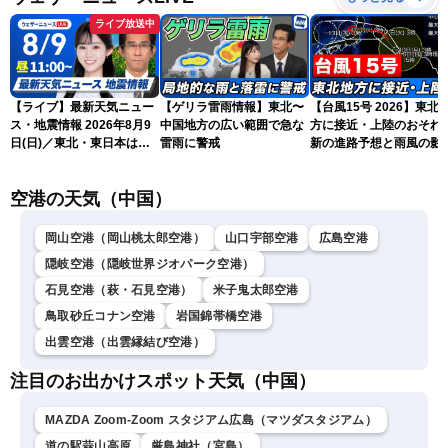
ライブ放送中
【ライブ】最新天気ニュー
【ゲリラ雷雨情報】東北〜
【台風15号 2026】東北
ス・地震情報 2026年8月9
中国地方の広い範囲で急な
方に接近・上陸のおそれ 
日(日)／東北・東日本は急
雷雨に警戒
新の進路予想と雨風の影
な雷雨に注意〈ウェザーニ
（9日6時更新）
ュースLiVEコーヒータイ
空港の天気（中国）
ム・青原桃香／山口剛央〉
岡山空港（岡山桃太郎空港）
山口宇部空港
広島空港
隠岐空港（隠岐世界ジオパーク空港）
石見空港（萩・石見空港）
米子鬼太郎空港
鳥取砂丘コナン空港
岩国錦帯橋空港
出雲空港（出雲縁結び空港）
注目のお出かけスポット天気（中国）
MAZDA Zoom-Zoom スタジアム広島（マツダスタジアム）
道の駅蒜山高原
厳島神社（宮島）