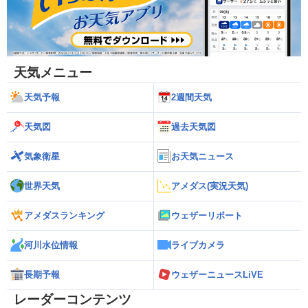
天気メニュー
天気予報
2週間天気
天気図
過去天気図
気象衛星
お天気ニュース
世界天気
アメダス(実況天気)
アメダスランキング
ウェザーリポート
河川水位情報
ライブカメラ
長期予報
ウェザーニュースLiVE
レーダーコンテンツ