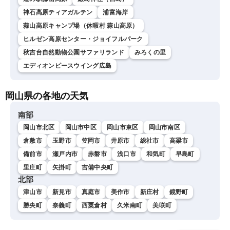
神石高原ティアガルテン
浦富海岸
蒜山高原キャンプ場（休暇村 蒜山高原）
ヒルゼン高原センター・ジョイフルパーク
秋吉台自然動物公園サファリランド
みろくの里
エディオンピースウイング広島
岡山県の各地の天気
南部
岡山市北区
岡山市中区
岡山市東区
岡山市南区
倉敷市
玉野市
笠岡市
井原市
総社市
高梁市
備前市
瀬戸内市
赤磐市
浅口市
和気町
早島町
里庄町
矢掛町
吉備中央町
北部
津山市
新見市
真庭市
美作市
新庄村
鏡野町
勝央町
奈義町
西粟倉村
久米南町
美咲町