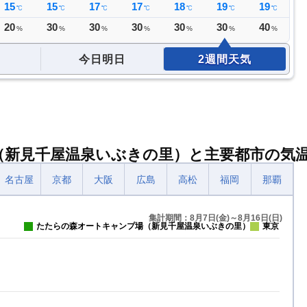
15
15
17
17
18
19
19
1
℃
℃
℃
℃
℃
℃
℃
20
30
30
30
30
30
40
3
%
%
%
%
%
%
%
今日明日
2週間天気
（新見千屋温泉いぶきの里）と主要都市の気
名古屋
京都
大阪
広島
高松
福岡
那覇
集計期間：8月7日(金)～8月16日(日)
たたらの森オートキャンプ場（新見千屋温泉いぶきの里）
東京