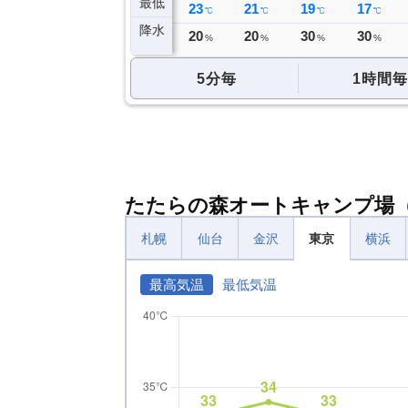
最低
20
20
19
23
21
19
17
℃
℃
℃
℃
℃
℃
℃
降水
0
0
0
20
20
30
30
ミリ
ミリ
ミリ
%
%
%
%
5分毎
1時間毎
たたらの森オートキャンプ場
札幌
仙台
金沢
東京
横浜
最高気温
最低気温