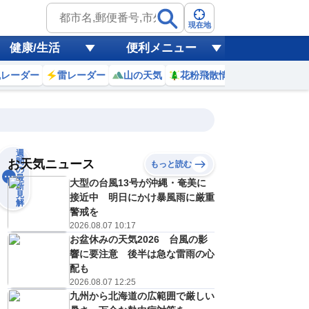
現在地
健康/生活
便利メニュー
風レーダー
雷レーダー
山の天気
花粉飛散情報
世界天気
週
間
お天気ニュース
もっと読む
の
最
大型の台風13号が沖縄・奄美に
新
見
接近中 明日にかけ暴風雨に厳重
解
警戒を
18
19
20
21
2026.08.07 10:17
(火)
(水)
(木)
(金)
予報の
お盆休みの天気2026 台風の影
D
D
C
E
信頼度
高
響に要注意 後半は急な雷雨の心
A
配も
B
2026.08.07 12:25
C
9
31
29
29
D
九州から北海道の広範囲で厳しい
℃
℃
℃
℃
E