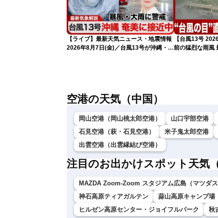
【ライブ】最新天気ニュース・地震情報
【台風13号 2
2026年8月7日(金)／台風13号が沖縄・奄
前の猛烈な雨風 最
美に最接近へ 令和8年熊本地震情報
測 吹き返しも
〈ウェザーニュースLiVEコーヒータイ
ム・江川清音／有賀哲夫〉
空港の天気（中国）
岡山空港（岡山桃太郎空港）
山口宇部空港
石見空港（萩・石見空港）
米子鬼太郎空港
出雲空港（出雲縁結び空港）
注目のお出かけスポット天気
MAZDA Zoom-Zoom スタジアム広島（マツ
神石高原ティアガルテン
蒜山高原キャンプ場
ヒルゼン高原センター・ジョイフルパーク
秋