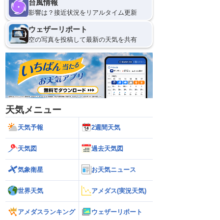
台風情報
影響は？接近状況をリアルタイム更新
ウェザーリポート
空の写真を投稿して最新の天気を共有
天気メニュー
天気予報
2週間天気
天気図
過去天気図
気象衛星
お天気ニュース
世界天気
アメダス(実況天気)
アメダスランキング
ウェザーリポート