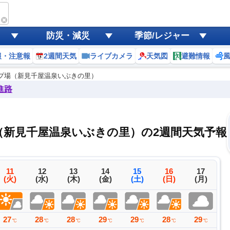
防災・減災
季節/レジャー
報・注意報
2週間天気
ライブカメラ
天気図
避難情報
プ場（新見千屋温泉いぶきの里）
進路
新見千屋温泉いぶきの里）の2週間天気予報
11
12
13
14
15
16
17
(火)
(水)
(木)
(金)
(土)
(日)
(月)
27
28
28
29
29
28
29
2
℃
℃
℃
℃
℃
℃
℃