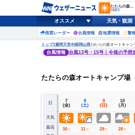
たたらの森オートキャンプ場（新見千屋温泉いぶきの里）
30
/
23
オススメ
天気・観測
雨雲レーダー
台風情報
地震情報
警
トップ
2週間天気
中国
岡山県
たたらの森オートキャン
台風情報
台風13号・15号｜今後の予想
たたらの森オートキャンプ場（
4
5
6
7
8
9
10
日
(火)
(水)
(木)
(金)
(土)
(日)
(月)
天気
最高
31
31
32
30
31
29
28
℃
℃
℃
℃
℃
℃
℃