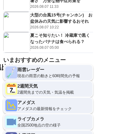
暑さ 万全な熱中症対策を
9
19
19
19
低
℃
℃
℃
℃
2026.08.07 11:33
？
0
30
20
40
%
%
%
%
大型の台風15号(チャンホン) お
盆休みの天気に影響するおそれ
2026.08.07 10:22
夏こそ知りたい！ 冷蔵庫で黒く
なったバナナは食べられる？
2026.08.07 05:00
いまおすすめのメニュー
温比較
雨雲レーダー
現在の雨雲の動きと60時間先の予報
2週間天気
2週間先までの天気・気温を掲載
アメダス
アメダスの最新情報をチェック
ライブカメラ
全国2500地点の空の様子