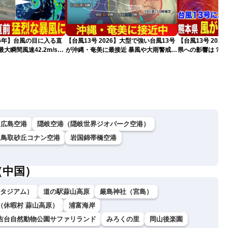
026年】台風の目に入る直
【台風13号 2026】大型で強い台風13号
【台風13号 202
大瞬間風速42.2m/s観
が沖縄・奄美に最接近 暴風や大雨警戒
県への影響は？（
猛烈な暴風になるおそれ
（7日10時現在）
広島空港
隠岐空港（隠岐世界ジオパーク空港）
鳥取砂丘コナン空港
岩国錦帯橋空港
（中国）
ダスタジアム）
道の駅蒜山高原
厳島神社（宮島）
（休暇村 蒜山高原）
浦富海岸
吉台自然動物公園サファリランド
みろくの里
岡山後楽園