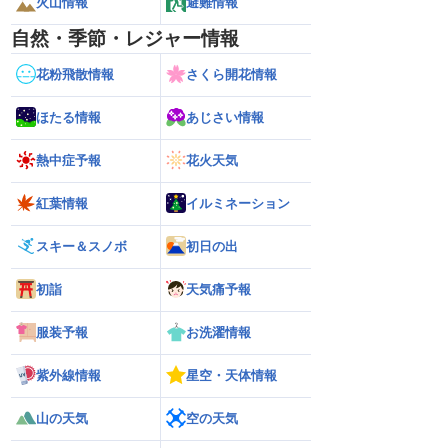
火山情報
避難情報
自然・季節・レジャー情報
花粉飛散情報
さくら開花情報
ほたる情報
あじさい情報
熱中症予報
花火天気
紅葉情報
イルミネーション
スキー＆スノボ
初日の出
初詣
天気痛予報
服装予報
お洗濯情報
紫外線情報
星空・天体情報
山の天気
空の天気