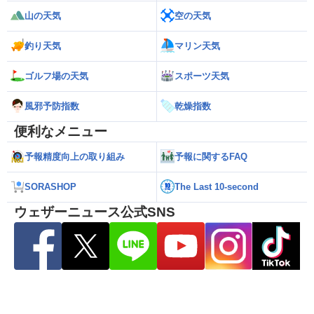
山の天気
空の天気
釣り天気
マリン天気
ゴルフ場の天気
スポーツ天気
風邪予防指数
乾燥指数
便利なメニュー
予報精度向上の取り組み
予報に関するFAQ
SORASHOP
The Last 10-second
ウェザーニュース公式SNS