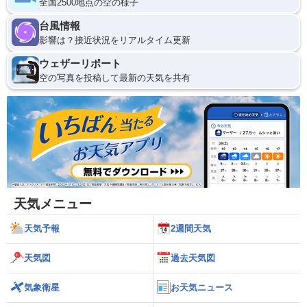
全国2500地点の空の様子
台風情報
影響は？接近状況をリアルタイム更新
ウェザーリポート
空の写真を投稿して最新の天気を共有
天気メニュー
天気予報
2週間天気
天気図
過去天気図
気象衛星
お天気ニュース