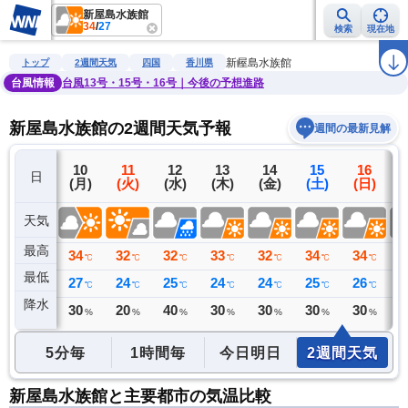
新屋島水族館
34
/
27
検索
現在地
雨雲レーダー
台風情報
地震情報
警報・注意報
2週間天気
ラ
新屋島水族館
トップ
2週間天気
四国
香川県
台風情報
台風13号・15号・16号｜今後の予想進路
新屋島水族館の2週間天気予報
週間の最新見解
9
10
11
12
13
14
15
16
日
(日)
(月)
(火)
(水)
(木)
(金)
(土)
(日)
(
天気
最高
33
34
32
32
33
32
34
34
3
℃
℃
℃
℃
℃
℃
℃
℃
最低
26
27
24
25
24
24
25
26
2
℃
℃
℃
℃
℃
℃
℃
℃
降水
0
30
20
40
30
30
30
30
4
ミリ
%
%
%
%
%
%
%
5分毎
1時間毎
今日明日
2週間天気
新屋島水族館と主要都市の気温比較