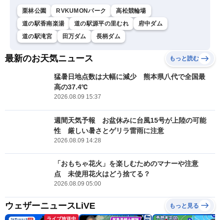
栗林公園
RVKUMONパーク
高松競輪場
道の駅香南楽湯
道の駅源平の里むれ
府中ダム
道の駅滝宮
田万ダム
長柄ダム
最新のお天気ニュース
もっと読む
猛暑日地点数は大幅に減少 熊本県八代で全国最
高の37.4℃
2026.08.09 15:37
週間天気予報 お盆休みに台風15号が上陸の可能
性 厳しい暑さとゲリラ雷雨に注意
2026.08.09 14:28
「おもちゃ花火」を楽しむためのマナーや注意
点 未使用花火はどう捨てる？
2026.08.09 05:00
ウェザーニュースLiVE
もっと見る
ライブ放送中