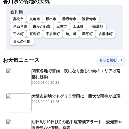
香川県の各地の天気
香川県
高松市
丸亀市
坂出市
善通寺市
観音寺市
さぬき市
東かがわ市
三豊市
土庄町
小豆島町
三木町
直島町
宇多津町
綾川町
琴平町
多度津町
まんのう町
お天気ニュース
もっと読む
関東各地で雷雨 夜になり激しい雨のエリアは南
部に移動
2026.08.09 20:21
大阪市街地でもゲリラ雷雨に 巨大な雨柱が出現
2026.08.09 17:25
明日8月10日(月)の熱中症警戒アラート 愛知県や
長野県など5県に発表