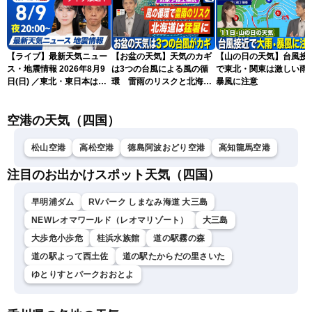
【ライブ】最新天気ニュー
【お盆の天気】天気のカギ
【山の日の天気】台風接
ス・地震情報 2026年8月9
は3つの台風による風の循
で東北・関東は激しい雨
日(日) ／東北・東日本は急
環 雷雨のリスクと北海道
暴風に注意
な雷雨に注意〈ウェザーニ
は猛暑に
ュースLiVEムーン・駒木結
空港の天気（四国）
衣／芳野達郎〉
松山空港
高松空港
徳島阿波おどり空港
高知龍馬空港
注目のお出かけスポット天気（四国）
早明浦ダム
RVパーク しまなみ海道 大三島
NEWレオマワールド（レオマリゾート）
大三島
大歩危小歩危
桂浜水族館
道の駅霧の森
道の駅よって西土佐
道の駅たからだの里さいた
ゆとりすとパークおおとよ