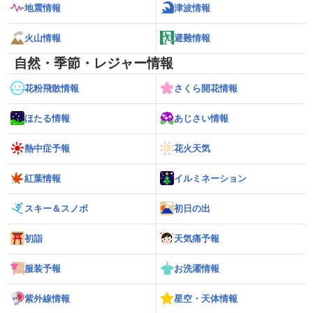
地震情報
津波情報
火山情報
避難情報
自然・季節・レジャー情報
花粉飛散情報
さくら開花情報
ほたる情報
あじさい情報
熱中症予報
花火天気
紅葉情報
イルミネーション
スキー＆スノボ
初日の出
初詣
天気痛予報
服装予報
お洗濯情報
紫外線情報
星空・天体情報