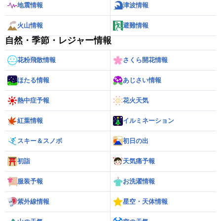
地震情報
津波情報
火山情報
避難情報
自然・季節・レジャー情報
花粉飛散情報
さくら開花情報
ほたる情報
あじさい情報
熱中症予報
花火天気
紅葉情報
イルミネーション
スキー＆スノボ
初日の出
初詣
天気痛予報
服装予報
お洗濯情報
紫外線情報
星空・天体情報