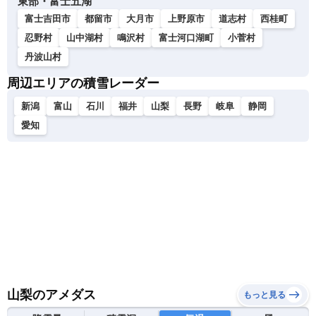
東部・富士五湖
富士吉田市
都留市
大月市
上野原市
道志村
西桂町
忍野村
山中湖村
鳴沢村
富士河口湖町
小菅村
丹波山村
周辺エリアの積雪レーダー
新潟
富山
石川
福井
山梨
長野
岐阜
静岡
愛知
山梨のアメダス
もっと見る