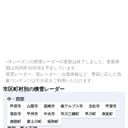
※今シーズンの積雪レーダーの更新は終了しました。更新再
開は2026年10月頃を予定しています。
雨雲レーダー・雷レーダー・台風情報など、季節に応じた気
象コンテンツは引き続きご利用いただけます。
市区町村別の積雪レーダー
中・西部
甲府市
山梨市
韮崎市
南アルプス市
北杜市
甲斐市
笛吹市
甲州市
中央市
市川三郷町
早川町
身延町
南部町
富士川町
昭和町