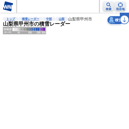
検索
現在地
天気
台風
雨雲レーダー
台風情報
地震情報
山梨県甲州市
警報・注意報
2週間天気
ラ
トップ
積雪レーダー
中部
山梨
積雪
山梨県甲州市の積雪レーダー
明
る
い
暗
い
薄
い
濃
い