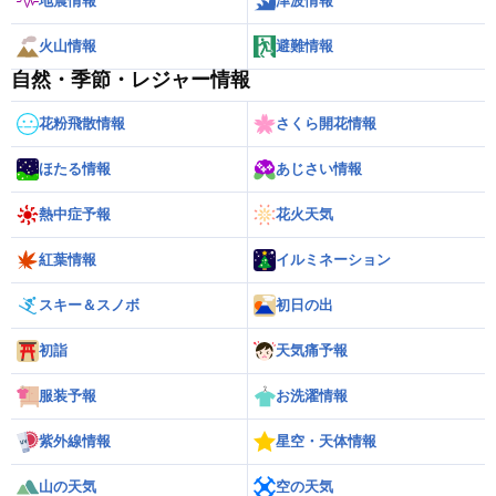
地震情報
津波情報
火山情報
避難情報
自然・季節・レジャー情報
花粉飛散情報
さくら開花情報
ほたる情報
あじさい情報
熱中症予報
花火天気
紅葉情報
イルミネーション
スキー＆スノボ
初日の出
初詣
天気痛予報
服装予報
お洗濯情報
紫外線情報
星空・天体情報
山の天気
空の天気