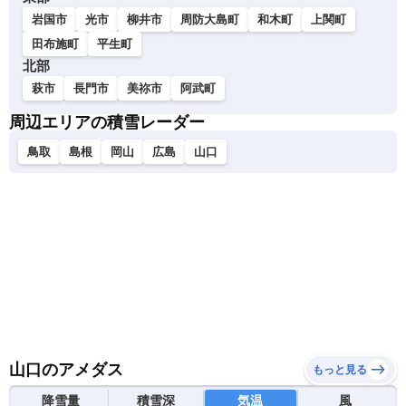
岩国市
光市
柳井市
周防大島町
和木町
上関町
田布施町
平生町
北部
萩市
長門市
美祢市
阿武町
周辺エリアの積雪レーダー
鳥取
島根
岡山
広島
山口
山口のアメダス
もっと見る
降雪量
積雪深
気温
風