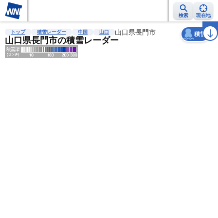
検索
現在地
天気
台風
雨雲レーダー
台風情報
地震情報
山口県長門市
警報・注意報
2週間天気
ラ
トップ
積雪レーダー
中国
山口
積雪
山口県長門市の積雪レーダー
明
る
い
暗
い
薄
い
濃
い