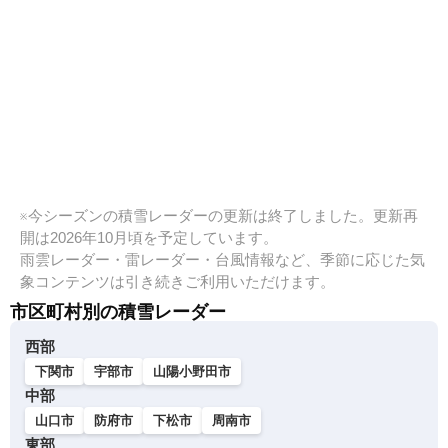
※今シーズンの積雪レーダーの更新は終了しました。更新再
開は2026年10月頃を予定しています。
雨雲レーダー・雷レーダー・台風情報など、季節に応じた気
象コンテンツは引き続きご利用いただけます。
市区町村別の積雪レーダー
西部
下関市
宇部市
山陽小野田市
中部
山口市
防府市
下松市
周南市
東部