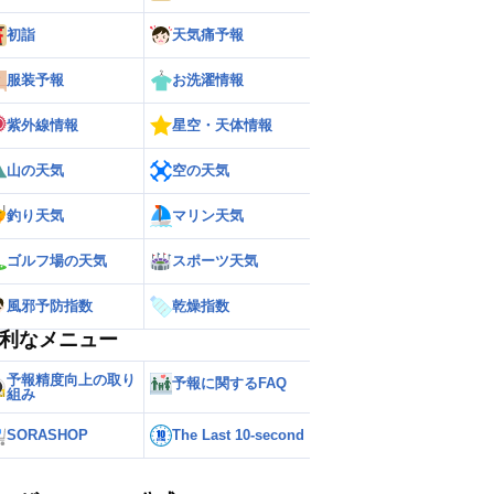
初詣
天気痛予報
服装予報
お洗濯情報
紫外線情報
星空・天体情報
山の天気
空の天気
釣り天気
マリン天気
ゴルフ場の天気
スポーツ天気
風邪予防指数
乾燥指数
利なメニュー
予報精度向上の取り
予報に関するFAQ
組み
ー
世界の雨雲レーダー
SORASHOP
The Last 10-second