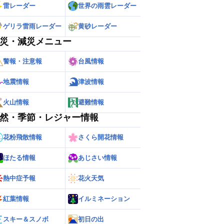
雷レーダー
世界の雨雲レーダー
ゲリラ雷雨レーダー
黄砂レーダー
災・減災メニュー
警報・注意報
台風情報
地震情報
津波情報
火山情報
避難情報
然・季節・レジャー情報
花粉飛散情報
さくら開花情報
ほたる情報
あじさい情報
熱中症予報
花火天気
紅葉情報
イルミネーション
スキー＆スノボ
初日の出