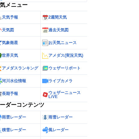
気メニュー
天気予報
2週間天気
天気図
過去天気図
気象衛星
お天気ニュース
世界天気
アメダス(実況天気)
アメダスランキング
ウェザーリポート
河川水位情報
ライブカメラ
ウェザーニュース
長期予報
LiVE
ーダーコンテンツ
雨雲レーダー
雨雪レーダー
積雪レーダー
風レーダー