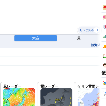
もっと見る
気温
風
観測値
便
風レーダー
雷レーダー
ゲリラ雷雨レーダ