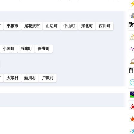
防
市
東根市
尾花沢市
山辺町
中山町
河北町
西川町
小国町
白鷹町
飯豊町
自
町
大蔵村
鮭川村
戸沢村