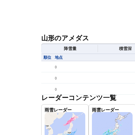
山形のアメダス
降雪量
積雪深
順位
地点
(
)
(
)
(
)
レーダーコンテンツ一覧
雨雪レーダー
雨雲レーダー