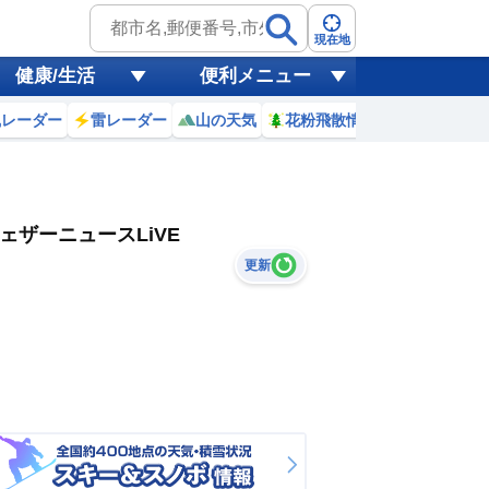
現在地
健康/生活
便利メニュー
風レーダー
雷レーダー
山の天気
花粉飛散情報
世界天気
ェザーニュースLiVE
更新