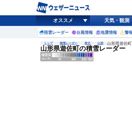
オススメ
天気・観測
雨雲レーダー
台風情報
地震情報
警
山形県遊佐町
トップ
積雪レーダー
東北
山形
山形県遊佐町の積雪レーダー
地図選択
背景色調整
明
る
い
暗
い
濃淡調整
薄
い
濃