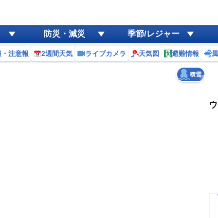
ゲリラ
風
防災・減災
季節/レジャー
黄砂
報・注意報
2週間天気
ライブカメラ
天気図
避難情報
天気
台風
積雪
ウ