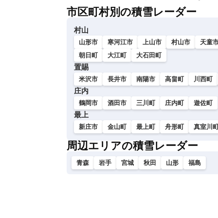
市区町村別の積雪レーダー
村山
山形市
寒河江市
上山市
村山市
天童
朝日町
大江町
大石田町
置賜
米沢市
長井市
南陽市
高畠町
川西町
庄内
鶴岡市
酒田市
三川町
庄内町
遊佐町
最上
新庄市
金山町
最上町
舟形町
真室川
周辺エリアの積雪レーダー
青森
岩手
宮城
秋田
山形
福島