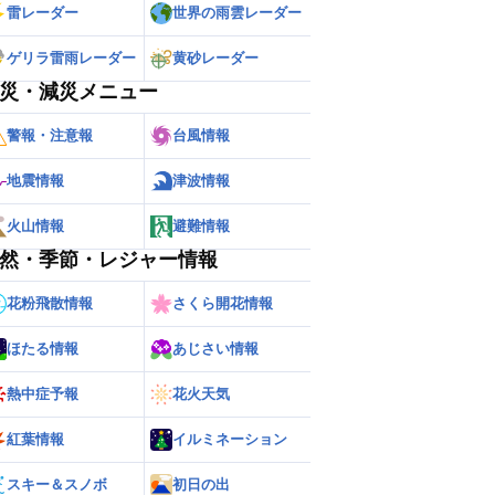
雷レーダー
世界の雨雲レーダー
ゲリラ雷雨レーダー
黄砂レーダー
災・減災メニュー
警報・注意報
台風情報
地震情報
津波情報
火山情報
避難情報
然・季節・レジャー情報
花粉飛散情報
さくら開花情報
ほたる情報
あじさい情報
熱中症予報
花火天気
紅葉情報
イルミネーション
スキー＆スノボ
初日の出