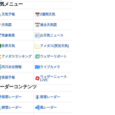
気メニュー
天気予報
2週間天気
天気図
過去天気図
気象衛星
お天気ニュース
世界天気
アメダス(実況天気)
アメダスランキング
ウェザーリポート
河川水位情報
ライブカメラ
ウェザーニュース
長期予報
LiVE
ーダーコンテンツ
雨雲レーダー
雨雪レーダー
積雪レーダー
風レーダー