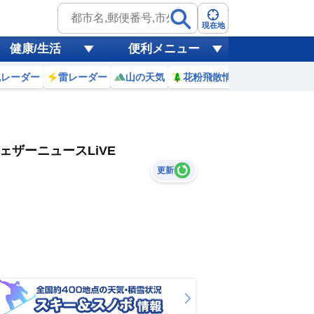
現在地
健康/生活
便利メニュー
風レーダー
雷レーダー
山の天気
花粉飛散情報
世界天気
ェザーニュースLiVE
更新