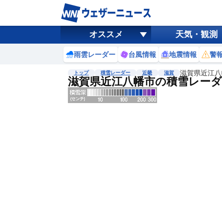
オススメ
天気・観測
雨雲レーダー
台風情報
地震情報
警
滋賀県近江八
トップ
積雪レーダー
近畿
滋賀
滋賀県近江八幡市の積雪レーダ
地図選択
背景色調整
明
る
い
暗
い
濃淡調整
薄
い
濃