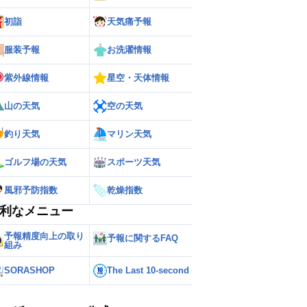
初詣
天気痛予報
服装予報
お洗濯情報
紫外線情報
星空・天体情報
山の天気
空の天気
釣り天気
マリン天気
ゴルフ場の天気
スポーツ天気
ー
世界の雨雲レーダー
風邪予防指数
乾燥指数
利なメニュー
予報精度向上の取り
予報に関するFAQ
組み
SORASHOP
The Last 10-second