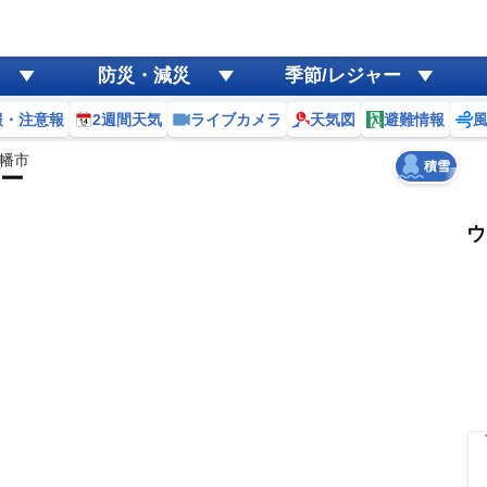
ゲリラ
風
防災・減災
季節/レジャー
黄砂
報・注意報
2週間天気
ライブカメラ
天気図
避難情報
天気
台風
幡市
積雪
ー
ウ