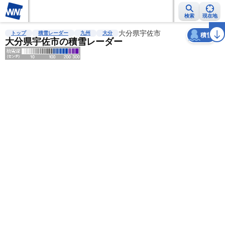
検索
現在地
天気
台風
雨雲レーダー
台風情報
地震情報
大分県宇佐市
警報・注意報
2週間天気
ラ
トップ
積雪レーダー
九州
大分
積雪
大分県宇佐市の積雪レーダー
明
る
い
暗
い
薄
い
濃
い