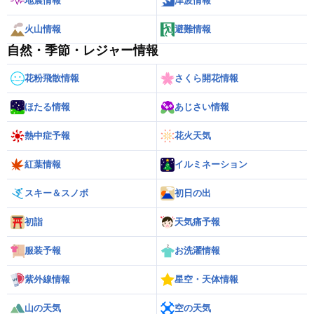
地震情報
津波情報
火山情報
避難情報
自然・季節・レジャー情報
花粉飛散情報
さくら開花情報
ほたる情報
あじさい情報
熱中症予報
花火天気
紅葉情報
イルミネーション
スキー＆スノボ
初日の出
初詣
天気痛予報
服装予報
お洗濯情報
紫外線情報
星空・天体情報
山の天気
空の天気