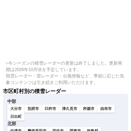
※今シーズンの積雪レーダーの更新は終了しました。更新再
開は2026年10月頃を予定しています。
雨雲レーダー・雷レーダー・台風情報など、季節に応じた気
象コンテンツは引き続きご利用いただけます。
市区町村別の積雪レーダー
中部
大分市
別府市
臼杵市
津久見市
杵築市
由布市
日出町
北部
中津市
豊後高田市
宇佐市
国東市
姫島村