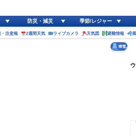
ゲリラ
風
防災・減災
季節/レジャー
黄砂
報・注意報
2週間天気
ライブカメラ
天気図
避難情報
天気
台風
積雪
ウ