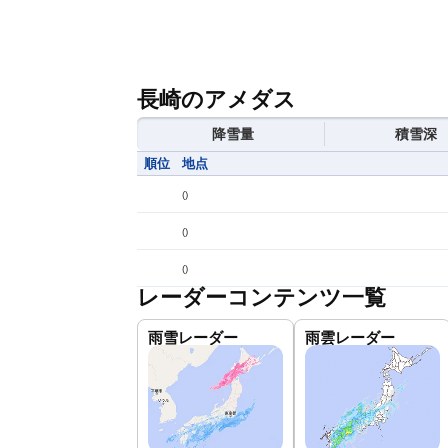
長崎のアメダス
降雪量
積雪深
順位
地点
(
)
(
)
(
)
レーダーコンテンツ一覧
雨雪レーダー
雨雲レーダー