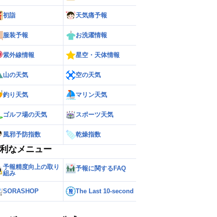
初詣
天気痛予報
服装予報
お洗濯情報
紫外線情報
星空・天体情報
山の天気
空の天気
釣り天気
マリン天気
ゴルフ場の天気
スポーツ天気
風邪予防指数
乾燥指数
利なメニュー
ー
世界の雨雲レーダー
予報精度向上の取り
予報に関するFAQ
組み
SORASHOP
The Last 10-second