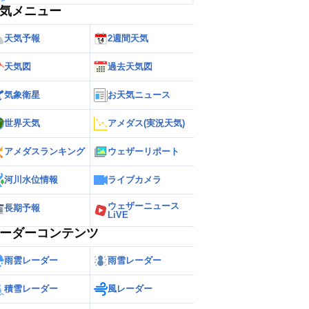
気メニュー
天気予報
2週間天気
天気図
過去天気図
気象衛星
お天気ニュース
世界天気
アメダス(実況天気)
アメダスランキング
ウェザーリポート
河川水位情報
ライブカメラ
ウェザーニュース
長期予報
LiVE
ーダーコンテンツ
雨雲レーダー
雨雪レーダー
積雪レーダー
風レーダー