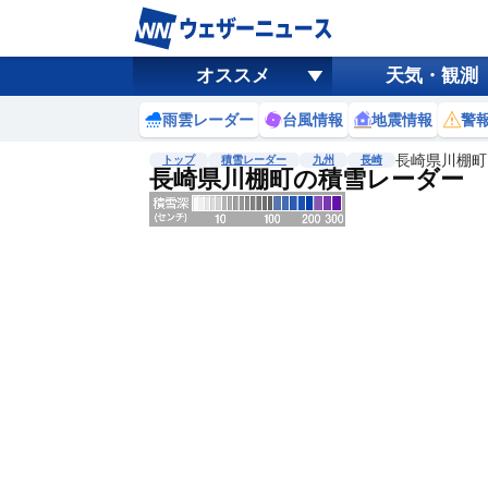
オススメ
天気・観測
雨雲レーダー
台風情報
地震情報
警
長崎県川棚町
トップ
積雪レーダー
九州
長崎
長崎県川棚町の積雪レーダー
地図選択
背景色調整
明
る
い
暗
い
濃淡調整
薄
い
濃