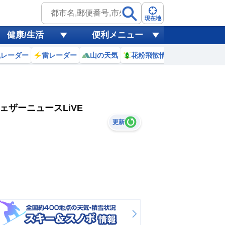
現在地
健康/生活
便利メニュー
風レーダー
雷レーダー
山の天気
花粉飛散情報
世界天気
ェザーニュースLiVE
更新