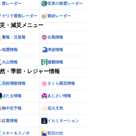
雷レーダー
世界の雨雲レーダー
ゲリラ雷雨レーダー
黄砂レーダー
災・減災メニュー
警報・注意報
台風情報
地震情報
津波情報
火山情報
避難情報
然・季節・レジャー情報
花粉飛散情報
さくら開花情報
ほたる情報
あじさい情報
熱中症予報
花火天気
紅葉情報
イルミネーション
スキー＆スノボ
初日の出