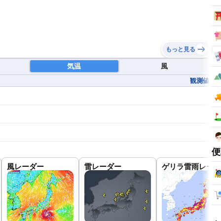
もっと見る
気温
風
観測値
便
風レーダー
雷レーダー
ゲリラ雷雨レーダ