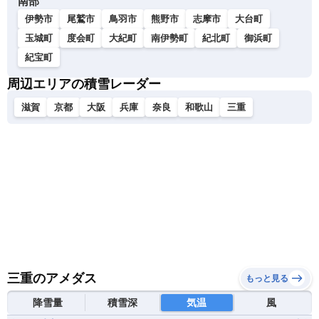
南部
伊勢市
尾鷲市
鳥羽市
熊野市
志摩市
大台町
玉城町
度会町
大紀町
南伊勢町
紀北町
御浜町
紀宝町
周辺エリアの積雪レーダー
滋賀
京都
大阪
兵庫
奈良
和歌山
三重
三重のアメダス
もっと見る
降雪量
積雪深
気温
風