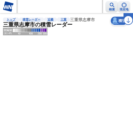
検索
現在地
天気
台風
雨雲レーダー
台風情報
地震情報
三重県志摩市
警報・注意報
2週間天気
ラ
トップ
積雪レーダー
近畿
三重
積雪
三重県志摩市の積雪レーダー
明
る
い
暗
い
薄
い
濃
い