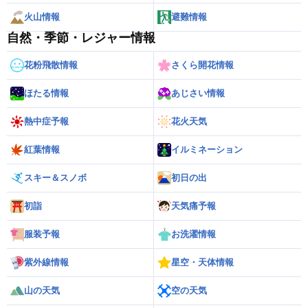
火山情報
避難情報
自然・季節・レジャー情報
花粉飛散情報
さくら開花情報
ほたる情報
あじさい情報
熱中症予報
花火天気
紅葉情報
イルミネーション
スキー＆スノボ
初日の出
初詣
天気痛予報
服装予報
お洗濯情報
紫外線情報
星空・天体情報
山の天気
空の天気