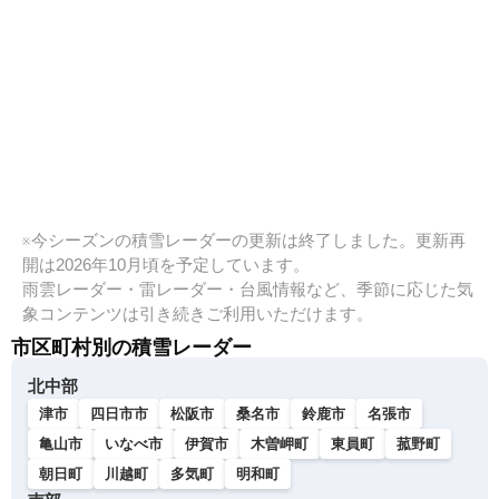
※今シーズンの積雪レーダーの更新は終了しました。更新再
開は2026年10月頃を予定しています。
雨雲レーダー・雷レーダー・台風情報など、季節に応じた気
象コンテンツは引き続きご利用いただけます。
市区町村別の積雪レーダー
北中部
津市
四日市市
松阪市
桑名市
鈴鹿市
名張市
亀山市
いなべ市
伊賀市
木曽岬町
東員町
菰野町
朝日町
川越町
多気町
明和町