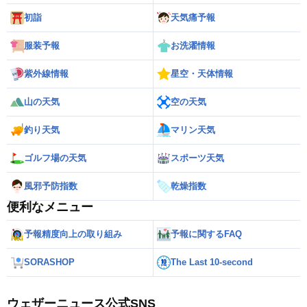
初詣
天気痛予報
服装予報
お洗濯情報
紫外線情報
星空・天体情報
山の天気
空の天気
釣り天気
マリン天気
ゴルフ場の天気
スポーツ天気
風邪予防指数
乾燥指数
便利なメニュー
予報精度向上の取り組み
予報に関するFAQ
SORASHOP
The Last 10-second
ウェザーニュース公式SNS