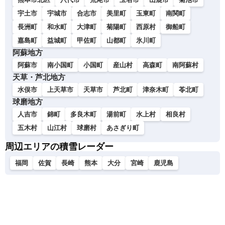
宇土市
宇城市
合志市
美里町
玉東町
南関町
長洲町
和水町
大津町
菊陽町
西原村
御船町
嘉島町
益城町
甲佐町
山都町
氷川町
阿蘇地方
阿蘇市
南小国町
小国町
産山村
高森町
南阿蘇村
天草・芦北地方
水俣市
上天草市
天草市
芦北町
津奈木町
苓北町
球磨地方
人吉市
錦町
多良木町
湯前町
水上村
相良村
五木村
山江村
球磨村
あさぎり町
周辺エリアの積雪レーダー
福岡
佐賀
長崎
熊本
大分
宮崎
鹿児島