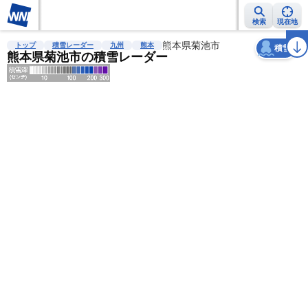
検索
現在地
天気
台風
雨雲レーダー
台風情報
地震情報
熊本県菊池市
警報・注意報
2週間天気
ラ
トップ
積雪レーダー
九州
熊本
積雪
熊本県菊池市の積雪レーダー
明
る
い
暗
い
薄
い
濃
い