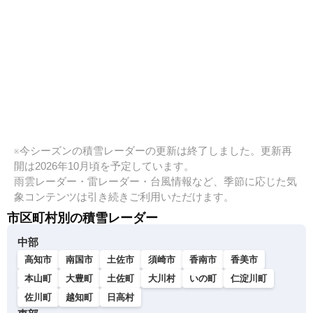
※今シーズンの積雪レーダーの更新は終了しました。更新再
開は2026年10月頃を予定しています。
雨雲レーダー・雷レーダー・台風情報など、季節に応じた気
象コンテンツは引き続きご利用いただけます。
市区町村別の積雪レーダー
中部
高知市
南国市
土佐市
須崎市
香南市
香美市
本山町
大豊町
土佐町
大川村
いの町
仁淀川町
佐川町
越知町
日高村