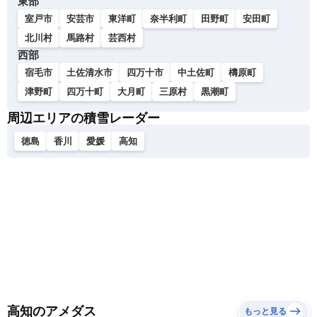
東部
室戸市
安芸市
東洋町
奈半利町
田野町
安田町
北川村
馬路村
芸西村
西部
宿毛市
土佐清水市
四万十市
中土佐町
檮原町
津野町
四万十町
大月町
三原村
黒潮町
周辺エリアの積雪レーダー
徳島
香川
愛媛
高知
高知のアメダス
もっと見る