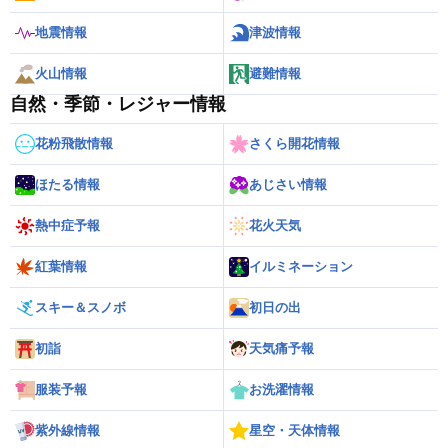
地震情報
津波情報
火山情報
避難情報
自然・季節・レジャー情報
花粉飛散情報
さくら開花情報
ほたる情報
あじさい情報
熱中症予報
花火天気
紅葉情報
イルミネーション
スキー＆スノボ
初日の出
初詣
天気痛予報
服装予報
お洗濯情報
紫外線情報
星空・天体情報