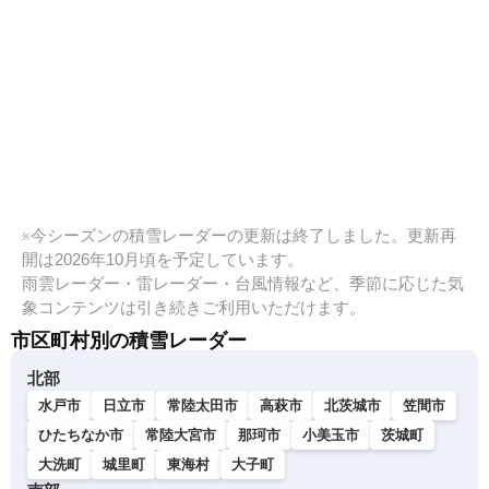
※今シーズンの積雪レーダーの更新は終了しました。更新再
開は2026年10月頃を予定しています。
雨雲レーダー・雷レーダー・台風情報など、季節に応じた気
象コンテンツは引き続きご利用いただけます。
市区町村別の積雪レーダー
北部
水戸市
日立市
常陸太田市
高萩市
北茨城市
笠間市
ひたちなか市
常陸大宮市
那珂市
小美玉市
茨城町
大洗町
城里町
東海村
大子町