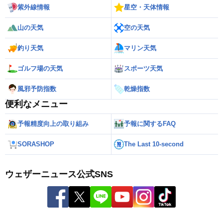
紫外線情報
星空・天体情報
山の天気
空の天気
釣り天気
マリン天気
ゴルフ場の天気
スポーツ天気
風邪予防指数
乾燥指数
便利なメニュー
予報精度向上の取り組み
予報に関するFAQ
SORASHOP
The Last 10-second
ウェザーニュース公式SNS