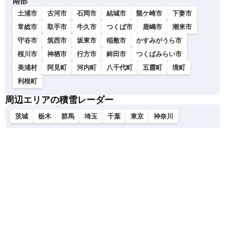
南部
土浦市
古河市
石岡市
結城市
龍ケ崎市
下妻市
常総市
取手市
牛久市
つくば市
鹿嶋市
潮来市
守谷市
筑西市
坂東市
稲敷市
かすみがうら市
桜川市
神栖市
行方市
鉾田市
つくばみらい市
美浦村
阿見町
河内町
八千代町
五霞町
境町
利根町
周辺エリアの積雪レーダー
茨城
栃木
群馬
埼玉
千葉
東京
神奈川