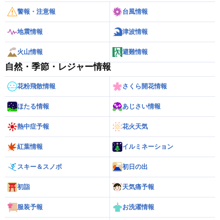
警報・注意報
台風情報
地震情報
津波情報
火山情報
避難情報
自然・季節・レジャー情報
花粉飛散情報
さくら開花情報
ほたる情報
あじさい情報
熱中症予報
花火天気
紅葉情報
イルミネーション
スキー＆スノボ
初日の出
初詣
天気痛予報
服装予報
お洗濯情報