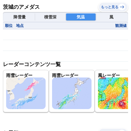
茨城のアメダス
もっと見る
降雪量
積雪深
気温
風
順位
地点
観測値
レーダーコンテンツ一覧
雨雪レーダー
雨雲レーダー
風レーダー