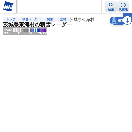
検索
現在地
天気
台風
雨雲レーダー
台風情報
地震情報
茨城県東海村
警報・注意報
2週間天気
ラ
トップ
積雪レーダー
関東
茨城
積雪
茨城県東海村の積雪レーダー
明
る
い
暗
い
薄
い
濃
い