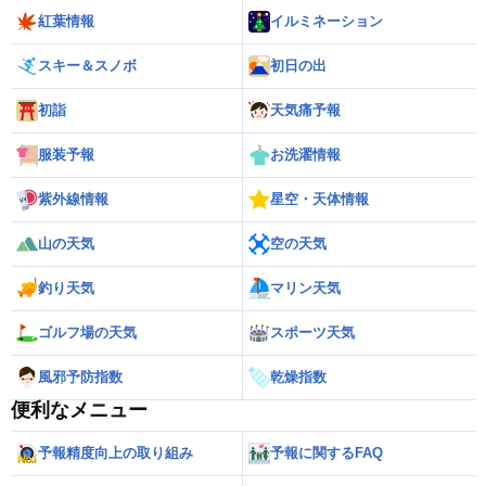
紅葉情報
イルミネーション
スキー＆スノボ
初日の出
初詣
天気痛予報
服装予報
お洗濯情報
紫外線情報
星空・天体情報
山の天気
空の天気
釣り天気
マリン天気
ゴルフ場の天気
スポーツ天気
風邪予防指数
乾燥指数
便利なメニュー
予報精度向上の取り組み
予報に関するFAQ