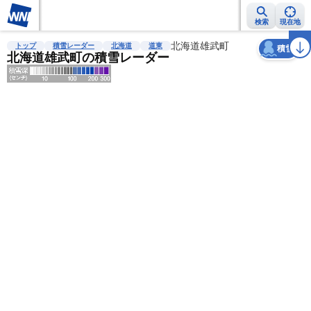
検索
現在地
天気
台風
雨雲レーダー
台風情報
地震情報
北海道雄武町
警報・注意報
2週間天気
ラ
トップ
積雪レーダー
北海道
道東
積雪
北海道雄武町の積雪レーダー
明
る
い
暗
い
薄
い
濃
い