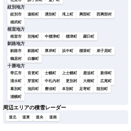
紋別地方
紋別市
遠軽町
湧別町
滝上町
興部町
西興部村
雄武町
根室地方
根室市
別海町
中標津町
標津町
羅臼町
釧路地方
釧路市
釧路町
厚岸町
浜中町
標茶町
弟子屈町
鶴居村
白糠町
十勝地方
帯広市
音更町
士幌町
上士幌町
鹿追町
新得町
清水町
芽室町
中札内村
更別村
大樹町
広尾町
幕別町
池田町
豊頃町
本別町
足寄町
陸別町
浦幌町
周辺エリアの積雪レーダー
道北
道東
道央
道南