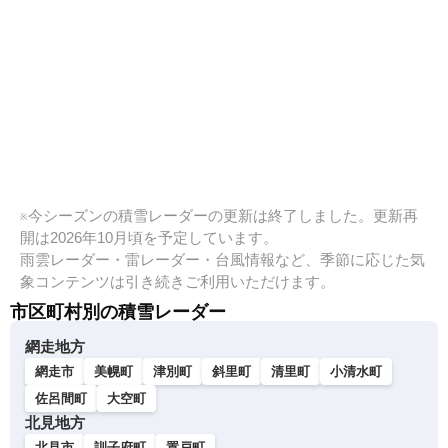
※今シーズンの積雪レーダーの更新は終了しました。更新再
開は2026年10月頃を予定しています。
雨雲レーダー・雷レーダー・台風情報など、季節に応じた気
象コンテンツは引き続きご利用いただけます。
市区町村別の積雪レーダー
網走地方
網走市
美幌町
津別町
斜里町
清里町
小清水町
佐呂間町
大空町
北見地方
北見市
訓子府町
置戸町