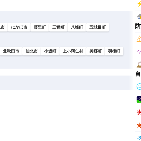
防
上市
にかほ市
藤里町
三種町
八峰町
五城目町
北秋田市
仙北市
小坂町
上小阿仁村
美郷町
羽後町
自