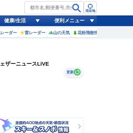
現在地
健康/生活
便利メニュー
風レーダー
雷レーダー
山の天気
花粉飛散情報
世界天気
ェザーニュースLiVE
更新