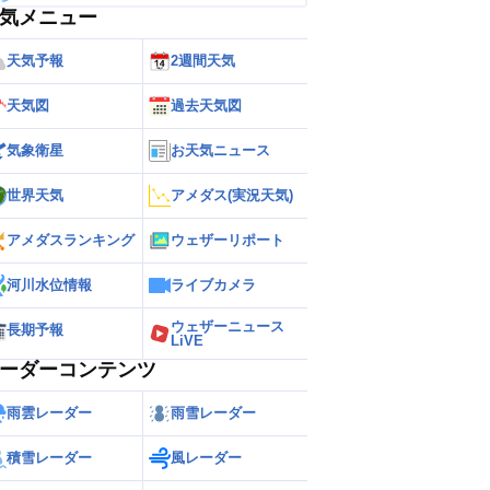
気メニュー
天気予報
2週間天気
天気図
過去天気図
気象衛星
お天気ニュース
世界天気
アメダス(実況天気)
アメダスランキング
ウェザーリポート
河川水位情報
ライブカメラ
ウェザーニュース
長期予報
LiVE
ーダーコンテンツ
雨雲レーダー
雨雪レーダー
積雪レーダー
風レーダー