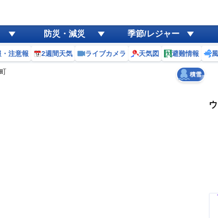
ゲリラ
風
防災・減災
季節/レジャー
黄砂
報・注意報
2週間天気
ライブカメラ
天気図
避難情報
天気
台風
町
積雪
ウ