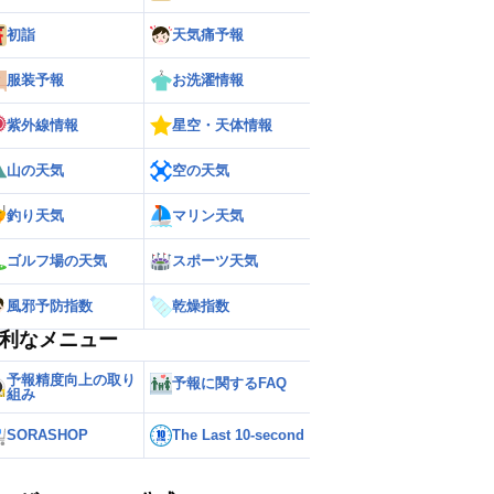
初詣
天気痛予報
服装予報
お洗濯情報
紫外線情報
星空・天体情報
山の天気
空の天気
釣り天気
マリン天気
ゴルフ場の天気
スポーツ天気
風邪予防指数
乾燥指数
ー
世界の雨雲レーダー
利なメニュー
予報精度向上の取り
予報に関するFAQ
組み
SORASHOP
The Last 10-second