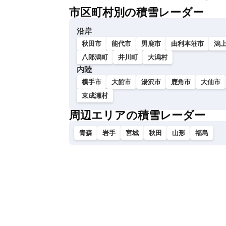
市区町村別の積雪レーダー
沿岸
秋田市
能代市
男鹿市
由利本荘市
潟
八郎潟町
井川町
大潟村
内陸
横手市
大館市
湯沢市
鹿角市
大仙市
東成瀬村
周辺エリアの積雪レーダー
青森
岩手
宮城
秋田
山形
福島