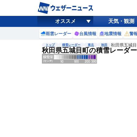
オススメ
天気・観測
雨雲レーダー
台風情報
地震情報
警
秋田県五城目
トップ
積雪レーダー
東北
秋田
秋田県五城目町の積雪レーダー
地図選択
背景色調整
明
る
い
暗
い
濃淡調整
薄
い
濃