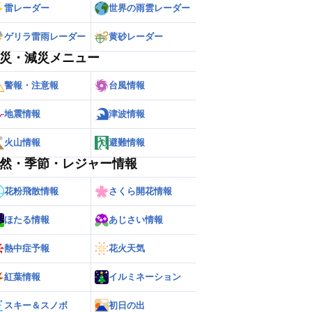
雷レーダー
世界の雨雲レーダー
ゲリラ雷雨レーダー
黄砂レーダー
災・減災メニュー
警報・注意報
台風情報
地震情報
津波情報
火山情報
避難情報
然・季節・レジャー情報
花粉飛散情報
さくら開花情報
ほたる情報
あじさい情報
熱中症予報
花火天気
紅葉情報
イルミネーション
スキー＆スノボ
初日の出