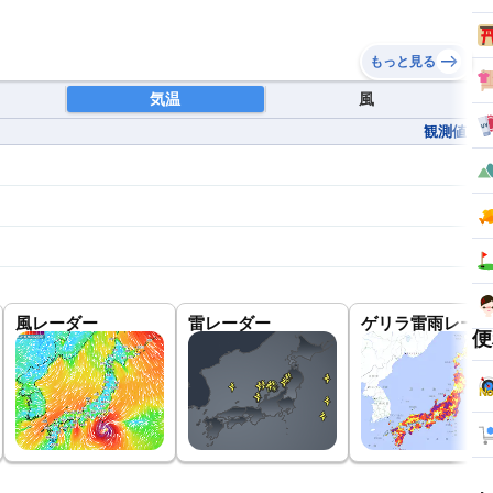
もっと見る
気温
風
観測値
風レーダー
雷レーダー
ゲリラ雷雨レーダ
便