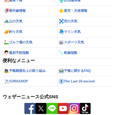
服装予報
お洗濯情報
紫外線情報
星空・天体情報
山の天気
空の天気
釣り天気
マリン天気
ゴルフ場の天気
スポーツ天気
風邪予防指数
乾燥指数
便利なメニュー
予報精度向上の取り組み
予報に関するFAQ
SORASHOP
The Last 10-second
ウェザーニュース公式SNS