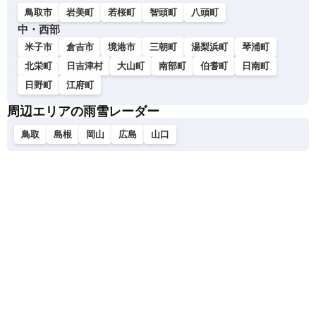
鳥取市
岩美町
若桜町
智頭町
八頭町
中・西部
米子市
倉吉市
境港市
三朝町
湯梨浜町
琴浦町
北栄町
日吉津村
大山町
南部町
伯耆町
日南町
日野町
江府町
周辺エリアの雨雪レーダー
鳥取
島根
岡山
広島
山口