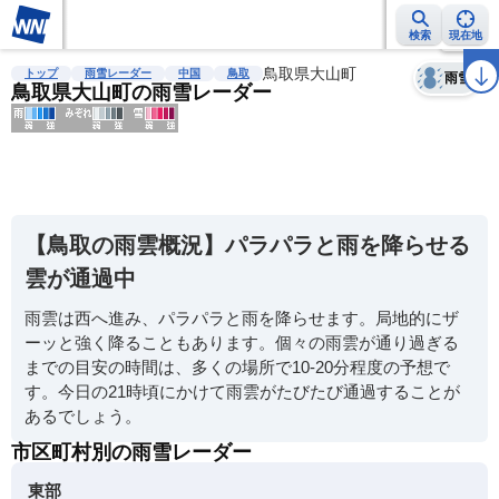
検索
現在地
天気
台風
雨雲レーダー
台風情報
地震情報
鳥取県大山町
警報・注意報
2週間天気
ラ
トップ
雨雪レーダー
中国
鳥取
雨雪
鳥取県大山町の雨雪レーダー
明
る
い
【鳥取の雨雲概況】パラパラと雨を降らせる
暗
雲が通過中
い
雨雲は西へ進み、パラパラと雨を降らせます。局地的にザ
薄
ーッと強く降ることもあります。個々の雨雲が通り過ぎる
い
までの目安の時間は、多くの場所で10-20分程度の予想で
濃
す。今日の21時頃にかけて雨雲がたびたび通過することが
い
あるでしょう。
市区町村別の雨雪レーダー
東部