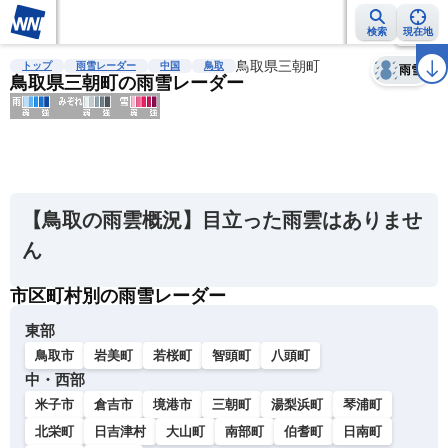
検索
現在地
天気
台風
雨雲レーダー
台風情報
地震情報
鳥取県三朝町
警報・注意報
2週間天気
ラ
トップ
雨雪レーダー
中国
鳥取
雨雪
鳥取県三朝町の雨雪レーダー
明
る
い
【鳥取の雨雲概況】目立った雨雲はありませ
暗
ん
い
市区町村別の雨雪レーダー
薄
い
東部
濃
鳥取市
岩美町
若桜町
智頭町
八頭町
い
中・西部
米子市
倉吉市
境港市
三朝町
湯梨浜町
琴浦町
北栄町
日吉津村
大山町
南部町
伯耆町
日南町