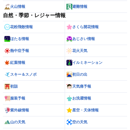
火山情報
避難情報
自然・季節・レジャー情報
花粉飛散情報
さくら開花情報
ほたる情報
あじさい情報
熱中症予報
花火天気
紅葉情報
イルミネーション
スキー＆スノボ
初日の出
初詣
天気痛予報
服装予報
お洗濯情報
紫外線情報
星空・天体情報
山の天気
空の天気