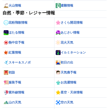
火山情報
避難情報
自然・季節・レジャー情報
花粉飛散情報
さくら開花情報
ほたる情報
あじさい情報
熱中症予報
花火天気
紅葉情報
イルミネーション
スキー＆スノボ
初日の出
初詣
天気痛予報
服装予報
お洗濯情報
紫外線情報
星空・天体情報
山の天気
空の天気