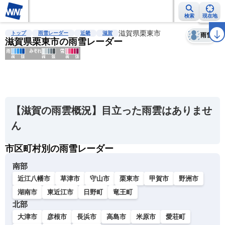
検索
現在地
天気
台風
雨雲レーダー
台風情報
地震情報
滋賀県栗東市
警報・注意報
2週間天気
ラ
トップ
雨雪レーダー
近畿
滋賀
雨雪
滋賀県栗東市の雨雪レーダー
明
る
い
【滋賀の雨雲概況】目立った雨雲はありませ
暗
ん
い
市区町村別の雨雪レーダー
薄
い
南部
濃
近江八幡市
草津市
守山市
栗東市
甲賀市
野洲市
い
湖南市
東近江市
日野町
竜王町
北部
大津市
彦根市
長浜市
高島市
米原市
愛荘町