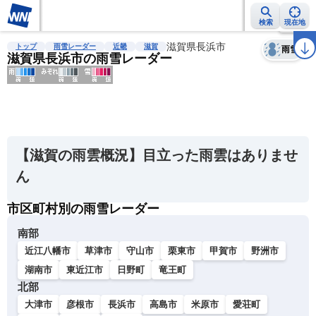
検索
現在地
天気
台風
雨雲レーダー
台風情報
地震情報
滋賀県長浜市
警報・注意報
2週間天気
ラ
トップ
雨雪レーダー
近畿
滋賀
雨雪
滋賀県長浜市の雨雪レーダー
明
る
い
【滋賀の雨雲概況】目立った雨雲はありませ
暗
ん
い
市区町村別の雨雪レーダー
薄
い
南部
濃
近江八幡市
草津市
守山市
栗東市
甲賀市
野洲市
い
湖南市
東近江市
日野町
竜王町
北部
大津市
彦根市
長浜市
高島市
米原市
愛荘町