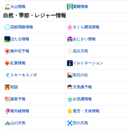
火山情報
避難情報
自然・季節・レジャー情報
花粉飛散情報
さくら開花情報
ほたる情報
あじさい情報
熱中症予報
花火天気
紅葉情報
イルミネーション
スキー＆スノボ
初日の出
初詣
天気痛予報
服装予報
お洗濯情報
紫外線情報
星空・天体情報
山の天気
空の天気