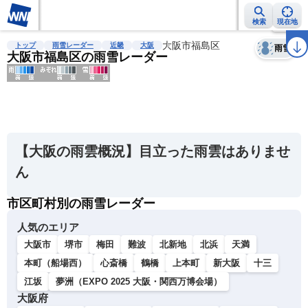
検索
現在地
天気
台風
雨雲レーダー
台風情報
地震情報
大阪市福島区
警報・注意報
2週間天気
ラ
トップ
雨雪レーダー
近畿
大阪
雨雪
大阪市福島区の雨雪レーダー
明
る
い
【大阪の雨雲概況】目立った雨雲はありませ
暗
ん
い
市区町村別の雨雪レーダー
薄
い
人気のエリア
濃
大阪市
堺市
梅田
難波
北新地
北浜
天満
い
本町（船場西）
心斎橋
鶴橋
上本町
新大阪
十三
江坂
夢洲（EXPO 2025 大阪・関西万博会場）
大阪府