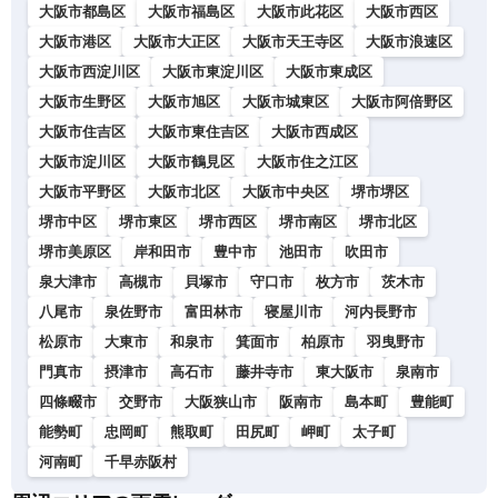
大阪市都島区
大阪市福島区
大阪市此花区
大阪市西区
大阪市港区
大阪市大正区
大阪市天王寺区
大阪市浪速区
大阪市西淀川区
大阪市東淀川区
大阪市東成区
大阪市生野区
大阪市旭区
大阪市城東区
大阪市阿倍野区
大阪市住吉区
大阪市東住吉区
大阪市西成区
大阪市淀川区
大阪市鶴見区
大阪市住之江区
大阪市平野区
大阪市北区
大阪市中央区
堺市堺区
堺市中区
堺市東区
堺市西区
堺市南区
堺市北区
堺市美原区
岸和田市
豊中市
池田市
吹田市
泉大津市
高槻市
貝塚市
守口市
枚方市
茨木市
八尾市
泉佐野市
富田林市
寝屋川市
河内長野市
松原市
大東市
和泉市
箕面市
柏原市
羽曳野市
門真市
摂津市
高石市
藤井寺市
東大阪市
泉南市
四條畷市
交野市
大阪狭山市
阪南市
島本町
豊能町
能勢町
忠岡町
熊取町
田尻町
岬町
太子町
河南町
千早赤阪村