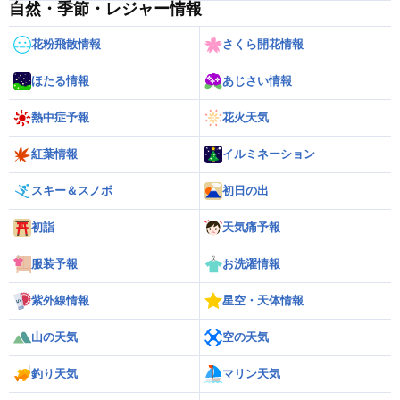
自然・季節・レジャー情報
花粉飛散情報
さくら開花情報
ほたる情報
あじさい情報
熱中症予報
花火天気
紅葉情報
イルミネーション
スキー＆スノボ
初日の出
初詣
天気痛予報
服装予報
お洗濯情報
紫外線情報
星空・天体情報
山の天気
空の天気
釣り天気
マリン天気