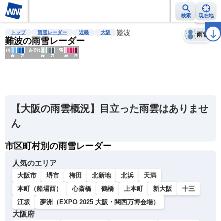
検索
現在地
天気
台風
雨雲レーダー
台風情報
地震情報
難波
警報・注意報
2週間天気
ラ
トップ
雨雪レーダー
近畿
大阪
雨雪
難波の雨雪レーダー
明
る
い
【大阪の雨雲概況】目立った雨雲はありませ
暗
ん
い
市区町村別の雨雪レーダー
薄
い
人気のエリア
濃
大阪市
堺市
梅田
北新地
北浜
天満
い
本町（船場西）
心斎橋
鶴橋
上本町
新大阪
十三
江坂
夢洲（EXPO 2025 大阪・関西万博会場）
大阪府