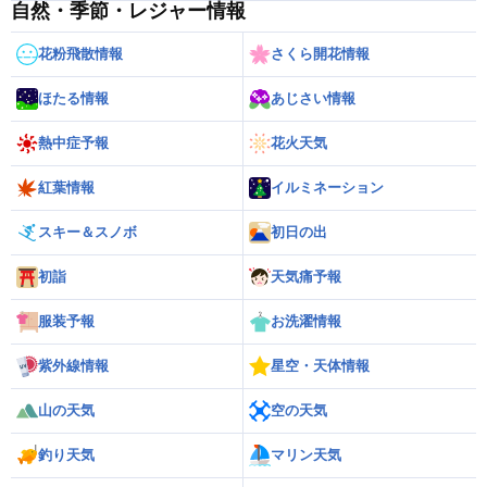
自然・季節・レジャー情報
花粉飛散情報
さくら開花情報
ほたる情報
あじさい情報
熱中症予報
花火天気
紅葉情報
イルミネーション
スキー＆スノボ
初日の出
初詣
天気痛予報
服装予報
お洗濯情報
紫外線情報
星空・天体情報
山の天気
空の天気
釣り天気
マリン天気