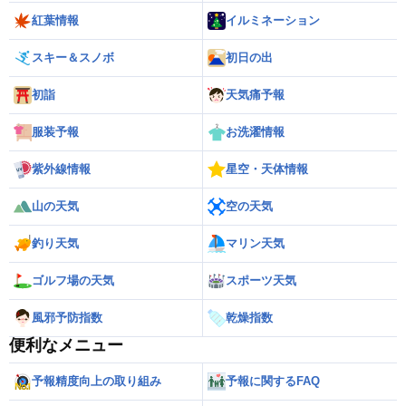
紅葉情報
イルミネーション
スキー＆スノボ
初日の出
初詣
天気痛予報
服装予報
お洗濯情報
紫外線情報
星空・天体情報
山の天気
空の天気
釣り天気
マリン天気
ゴルフ場の天気
スポーツ天気
風邪予防指数
乾燥指数
便利なメニュー
予報精度向上の取り組み
予報に関するFAQ