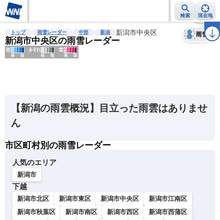
検索
現在地
天気
台風
雨雲レーダー
台風情報
地震情報
新潟市中央区
警報・注意報
2週間天気
ラ
トップ
雨雪レーダー
中部
新潟
雨雪
新潟市中央区の雨雪レーダー
明
る
い
【新潟の雨雲概況】目立った雨雲はありませ
暗
ん
い
市区町村別の雨雪レーダー
薄
い
人気のエリア
濃
新潟市
い
下越
新潟市北区
新潟市東区
新潟市中央区
新潟市江南区
新潟市秋葉区
新潟市南区
新潟市西区
新潟市西蒲区