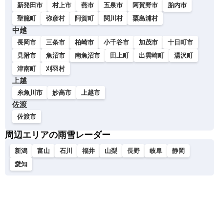
新発田市
村上市
燕市
五泉市
阿賀野市
胎内市
聖籠町
弥彦村
阿賀町
関川村
粟島浦村
中越
長岡市
三条市
柏崎市
小千谷市
加茂市
十日町市
見附市
魚沼市
南魚沼市
田上町
出雲崎町
湯沢町
津南町
刈羽村
上越
糸魚川市
妙高市
上越市
佐渡
佐渡市
周辺エリアの雨雪レーダー
新潟
富山
石川
福井
山梨
長野
岐阜
静岡
愛知