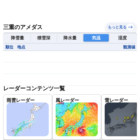
三重のアメダス
もっと見る
降雪量
積雪深
降水量
気温
湿度
順位
地点
観測値
レーダーコンテンツ一覧
雨雲レーダー
風レーダー
雷レーダー