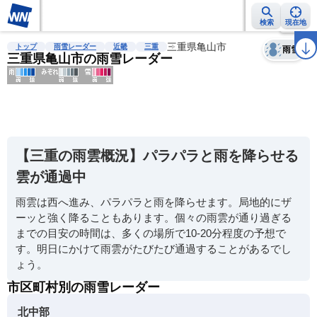
検索
現在地
天気
台風
雨雲レーダー
台風情報
地震情報
三重県亀山市
警報・注意報
2週間天気
ラ
トップ
雨雪レーダー
近畿
三重
雨雪
三重県亀山市の雨雪レーダー
明
る
い
【三重の雨雲概況】パラパラと雨を降らせる
暗
雲が通過中
い
雨雲は西へ進み、パラパラと雨を降らせます。局地的にザ
薄
ーッと強く降ることもあります。個々の雨雲が通り過ぎる
い
までの目安の時間は、多くの場所で10-20分程度の予想で
濃
す。明日にかけて雨雲がたびたび通過することがあるでし
い
ょう。
市区町村別の雨雪レーダー
北中部