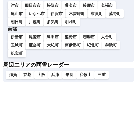
津市
四日市市
松阪市
桑名市
鈴鹿市
名張市
亀山市
いなべ市
伊賀市
木曽岬町
東員町
菰野町
朝日町
川越町
多気町
明和町
南部
伊勢市
尾鷲市
鳥羽市
熊野市
志摩市
大台町
玉城町
度会町
大紀町
南伊勢町
紀北町
御浜町
紀宝町
周辺エリアの雨雪レーダー
滋賀
京都
大阪
兵庫
奈良
和歌山
三重