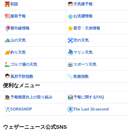
初詣
天気痛予報
服装予報
お洗濯情報
紫外線情報
星空・天体情報
山の天気
空の天気
釣り天気
マリン天気
ゴルフ場の天気
スポーツ天気
風邪予防指数
乾燥指数
便利なメニュー
予報精度向上の取り組み
予報に関するFAQ
SORASHOP
The Last 10-second
ウェザーニュース公式SNS