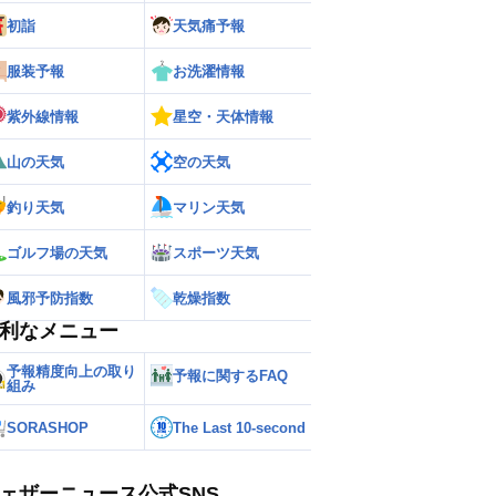
初詣
天気痛予報
服装予報
お洗濯情報
紫外線情報
星空・天体情報
山の天気
空の天気
釣り天気
マリン天気
ゴルフ場の天気
スポーツ天気
風邪予防指数
乾燥指数
利なメニュー
予報精度向上の取り
予報に関するFAQ
組み
SORASHOP
The Last 10-second
ェザーニュース公式SNS