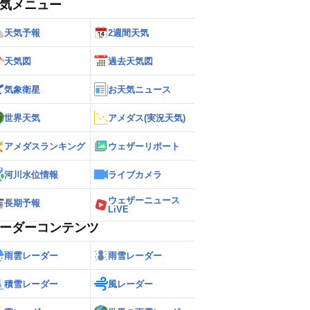
気メニュー
天気予報
2週間天気
天気図
過去天気図
気象衛星
お天気ニュース
世界天気
アメダス(実況天気)
アメダスランキング
ウェザーリポート
河川水位情報
ライブカメラ
ウェザーニュース
長期予報
LiVE
ーダーコンテンツ
雨雲レーダー
雨雪レーダー
積雪レーダー
風レーダー