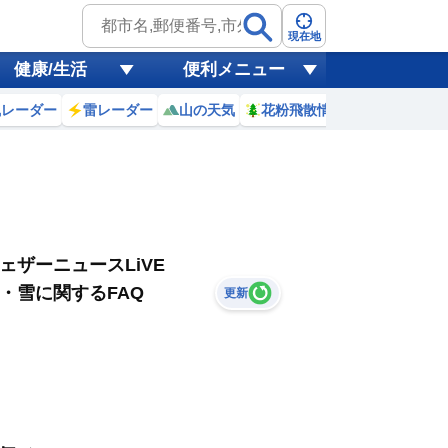
現在地
健康/生活
便利メニュー
風レーダー
雷レーダー
山の天気
花粉飛散情報
世界天気
ェザーニュースLiVE
・雪に関するFAQ
更新