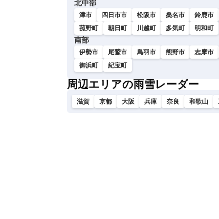
北中部
い
津市
四日市市
松阪市
桑名市
鈴鹿市
菰野町
朝日町
川越町
多気町
明和町
南部
伊勢市
尾鷲市
鳥羽市
熊野市
志摩市
御浜町
紀宝町
周辺エリアの雨雪レーダー
滋賀
京都
大阪
兵庫
奈良
和歌山