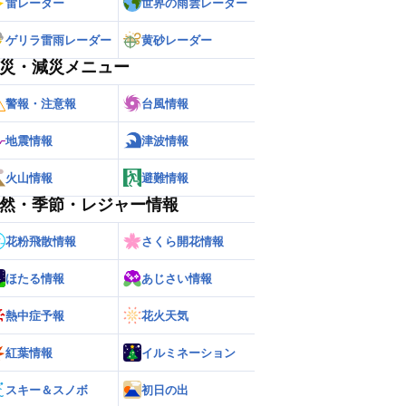
雷レーダー
世界の雨雲レーダー
ゲリラ雷雨レーダー
黄砂レーダー
災・減災メニュー
警報・注意報
台風情報
地震情報
津波情報
火山情報
避難情報
然・季節・レジャー情報
花粉飛散情報
さくら開花情報
ー
世界の雨雲レーダー
ほたる情報
あじさい情報
熱中症予報
花火天気
紅葉情報
イルミネーション
スキー＆スノボ
初日の出