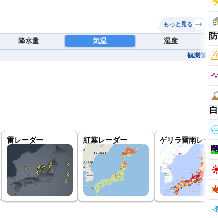
もっと見る
防
降水量
気温
湿度
観測値
自
雷レーダー
紅葉レーダー
ゲリラ雷雨レーダ