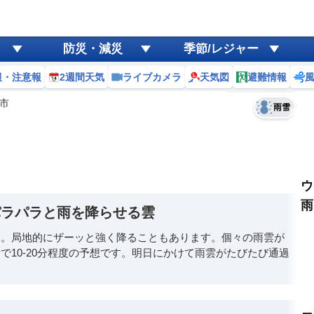
ゲリラ
風
防災・減災
季節/レジャー
黄砂
報・注意報
2週間天気
ライブカメラ
天気図
避難情報
予報士コメント
天気
台風
市
雨雪
ウ
雨
パラパラと雨を降らせる雲
す。局地的にザーッと強く降ることもあります。個々の雨雲が
で10-20分程度の予想です。明日にかけて雨雲がたびたび通過