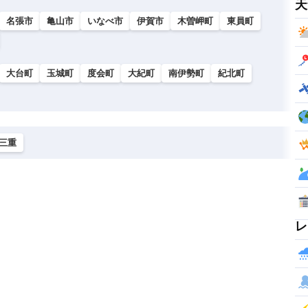
天
名張市
亀山市
いなべ市
伊賀市
木曽岬町
東員町
大台町
玉城町
度会町
大紀町
南伊勢町
紀北町
三重
レ