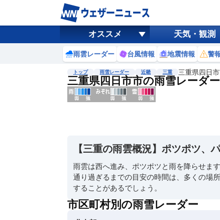
オススメ
天気・観測
雨雲レーダー
台風情報
地震情報
警
三重県四日市
トップ
雨雪レーダー
近畿
三重
三重県四日市市の雨雪レーダー
地図選択
背景色調整
明
る
い
【三重の雨雲概況】ポツポツ、
暗
い
雨雲は西へ進み、ポツポツと雨を降らせま
通り過ぎるまでの目安の時間は、多くの場所
濃淡調整
することがあるでしょう。
薄
い
市区町村別の雨雪レーダー
濃