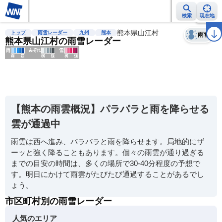
検索
現在地
天気
台風
雨雲レーダー
台風情報
地震情報
熊本県山江村
警報・注意報
2週間天気
ラ
トップ
雨雪レーダー
九州
熊本
雨雪
熊本県山江村の雨雪レーダー
明
る
い
【熊本の雨雲概況】パラパラと雨を降らせる
暗
雲が通過中
い
雨雲は西へ進み、パラパラと雨を降らせます。局地的にザ
薄
ーッと強く降ることもあります。個々の雨雲が通り過ぎる
い
までの目安の時間は、多くの場所で30-40分程度の予想で
濃
す。明日にかけて雨雲がたびたび通過することがあるでし
い
ょう。
市区町村別の雨雪レーダー
人気のエリア