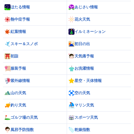
ほたる情報
あじさい情報
熱中症予報
花火天気
紅葉情報
イルミネーション
スキー＆スノボ
初日の出
初詣
天気痛予報
服装予報
お洗濯情報
紫外線情報
星空・天体情報
山の天気
空の天気
釣り天気
マリン天気
ゴルフ場の天気
スポーツ天気
風邪予防指数
乾燥指数