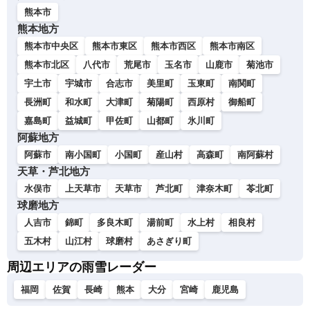
熊本市
熊本地方
熊本市中央区
熊本市東区
熊本市西区
熊本市南区
熊本市北区
八代市
荒尾市
玉名市
山鹿市
菊池市
宇土市
宇城市
合志市
美里町
玉東町
南関町
長洲町
和水町
大津町
菊陽町
西原村
御船町
嘉島町
益城町
甲佐町
山都町
氷川町
阿蘇地方
阿蘇市
南小国町
小国町
産山村
高森町
南阿蘇村
天草・芦北地方
水俣市
上天草市
天草市
芦北町
津奈木町
苓北町
球磨地方
人吉市
錦町
多良木町
湯前町
水上村
相良村
五木村
山江村
球磨村
あさぎり町
周辺エリアの雨雪レーダー
福岡
佐賀
長崎
熊本
大分
宮崎
鹿児島