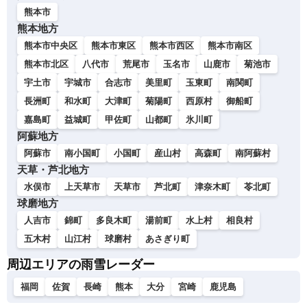
熊本市
熊本地方
熊本市中央区
熊本市東区
熊本市西区
熊本市南区
熊本市北区
八代市
荒尾市
玉名市
山鹿市
菊池市
宇土市
宇城市
合志市
美里町
玉東町
南関町
長洲町
和水町
大津町
菊陽町
西原村
御船町
嘉島町
益城町
甲佐町
山都町
氷川町
阿蘇地方
阿蘇市
南小国町
小国町
産山村
高森町
南阿蘇村
天草・芦北地方
水俣市
上天草市
天草市
芦北町
津奈木町
苓北町
球磨地方
人吉市
錦町
多良木町
湯前町
水上村
相良村
五木村
山江村
球磨村
あさぎり町
周辺エリアの雨雪レーダー
福岡
佐賀
長崎
熊本
大分
宮崎
鹿児島