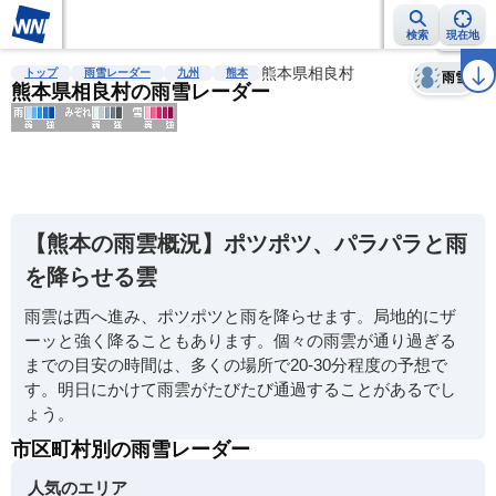
検索
現在地
天気
台風
雨雲レーダー
台風情報
地震情報
熊本県相良村
警報・注意報
2週間天気
ラ
トップ
雨雪レーダー
九州
熊本
雨雪
熊本県相良村の雨雪レーダー
明
る
い
【熊本の雨雲概況】ポツポツ、パラパラと雨
暗
を降らせる雲
い
雨雲は西へ進み、ポツポツと雨を降らせます。局地的にザ
薄
ーッと強く降ることもあります。個々の雨雲が通り過ぎる
い
までの目安の時間は、多くの場所で20-30分程度の予想で
濃
す。明日にかけて雨雲がたびたび通過することがあるでし
い
ょう。
市区町村別の雨雪レーダー
人気のエリア