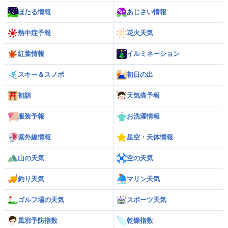
ほたる情報
あじさい情報
熱中症予報
花火天気
紅葉情報
イルミネーション
スキー＆スノボ
初日の出
初詣
天気痛予報
服装予報
お洗濯情報
紫外線情報
星空・天体情報
山の天気
空の天気
釣り天気
マリン天気
ゴルフ場の天気
スポーツ天気
風邪予防指数
乾燥指数