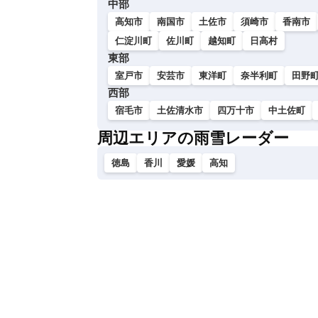
中部
い
高知市
南国市
土佐市
須崎市
香南市
仁淀川町
佐川町
越知町
日高村
東部
室戸市
安芸市
東洋町
奈半利町
田野
西部
宿毛市
土佐清水市
四万十市
中土佐町
周辺エリアの雨雪レーダー
徳島
香川
愛媛
高知