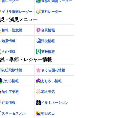
雷レーダー
世界の雨雲レーダー
ゲリラ雷雨レーダー
黄砂レーダー
災・減災メニュー
警報・注意報
台風情報
地震情報
津波情報
火山情報
避難情報
然・季節・レジャー情報
花粉飛散情報
さくら開花情報
ほたる情報
あじさい情報
ー
世界の雨雲レーダー
熱中症予報
花火天気
紅葉情報
イルミネーション
スキー＆スノボ
初日の出