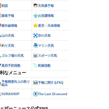
初詣
天気痛予報
服装予報
お洗濯情報
紫外線情報
星空・天体情報
山の天気
空の天気
釣り天気
マリン天気
ゴルフ場の天気
スポーツ天気
風邪予防指数
乾燥指数
利なメニュー
予報精度向上の取り
予報に関するFAQ
組み
SORASHOP
The Last 10-second
ェザーニュース公式SNS