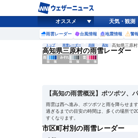
オススメ
天気・観測
雨雲レーダー
台風情報
地震情報
警
高知県三原村
トップ
雨雪レーダー
四国
高知
高知県三原村の雨雪レーダー
地図選択
背景色調整
明
る
い
【高知の雨雲概況】ポツポツ、
暗
い
雨雲は西へ進み、ポツポツと雨を降らせま
過ぎるまでの目安の時間は、多くの場所で20
濃淡調整
すくなります。
薄
い
市区町村別の雨雪レーダー
濃