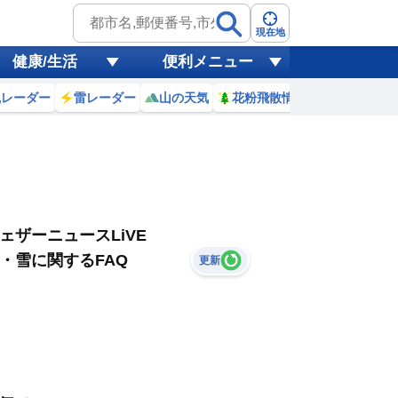
現在地
健康/生活
便利メニュー
風レーダー
雷レーダー
山の天気
花粉飛散情報
世界天気
ェザーニュースLiVE
・雪に関するFAQ
更新