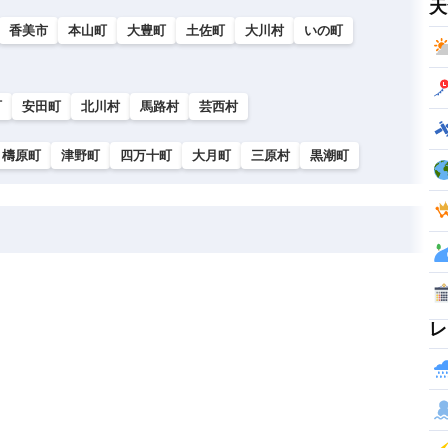
天
香美市
本山町
大豊町
土佐町
大川村
いの町
町
安田町
北川村
馬路村
芸西村
檮原町
津野町
四万十町
大月町
三原村
黒潮町
レ