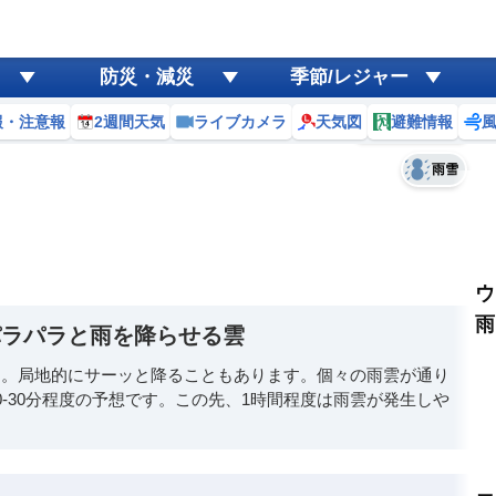
ゲリラ
風
防災・減災
季節/レジャー
黄砂
報・注意報
2週間天気
ライブカメラ
天気図
避難情報
予報士コメント
天気
台風
雨雪
ウ
雨
パラパラと雨を降らせる雲
す。局地的にサーッと降ることもあります。個々の雨雲が通り
-30分程度の予想です。この先、1時間程度は雨雲が発生しや