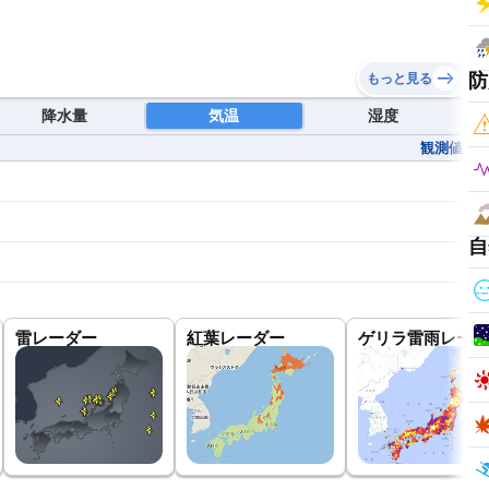
防
もっと見る
降水量
気温
湿度
観測値
自
雷レーダー
紅葉レーダー
ゲリラ雷雨レーダ