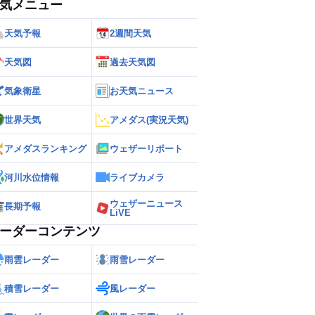
気メニュー
天気予報
2週間天気
天気図
過去天気図
気象衛星
お天気ニュース
世界天気
アメダス(実況天気)
アメダスランキング
ウェザーリポート
河川水位情報
ライブカメラ
ウェザーニュース
長期予報
LiVE
ーダーコンテンツ
雨雲レーダー
雨雪レーダー
積雪レーダー
風レーダー