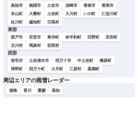
高知市
南国市
土佐市
須崎市
香南市
香美市
本山町
大豊町
土佐町
大川村
いの町
仁淀川町
佐川町
越知町
日高村
東部
室戸市
安芸市
東洋町
奈半利町
田野町
安田町
北川村
馬路村
芸西村
西部
宿毛市
土佐清水市
四万十市
中土佐町
檮原町
津野町
四万十町
大月町
三原村
黒潮町
周辺エリアの雨雪レーダー
徳島
香川
愛媛
高知