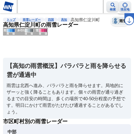
検索
現在地
天気
台風
雨雲レーダー
台風情報
地震情報
高知県仁淀川町
警報・注意報
2週間天気
ラ
トップ
雨雪レーダー
四国
高知
雨雪
高知県仁淀川町の雨雪レーダー
明
る
い
【高知の雨雲概況】パラパラと雨を降らせる
暗
雲が通過中
い
雨雲は北西へ進み、パラパラと雨を降らせます。局地的に
薄
ザーッと強く降ることもあります。個々の雨雲が通り過ぎ
い
るまでの目安の時間は、多くの場所で40-50分程度の予想で
濃
す。明日にかけて雨雲がたびたび通過することがあるでし
い
ょう。
市区町村別の雨雪レーダー
中部