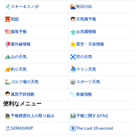
スキー＆スノボ
初日の出
初詣
天気痛予報
服装予報
お洗濯情報
紫外線情報
星空・天体情報
山の天気
空の天気
釣り天気
マリン天気
ゴルフ場の天気
スポーツ天気
風邪予防指数
乾燥指数
便利なメニュー
予報精度向上の取り組み
予報に関するFAQ
SORASHOP
The Last 10-second