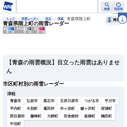
検索
現在地
天気
台風
雨雲レーダー
台風情報
地震情報
青森県階上町
警報・注意報
2週間天気
ラ
トップ
雨雪レーダー
東北
青森
雨雪
青森県階上町の雨雪レーダー
明
る
い
【青森の雨雲概況】目立った雨雲はありませ
暗
ん
い
市区町村別の雨雪レーダー
薄
い
津軽
濃
青森市
弘前市
黒石市
五所川原市
つがる市
平川市
い
平内町
今別町
蓬田村
外ヶ浜町
鰺ヶ沢町
深浦町
西目屋村
藤崎町
大鰐町
田舎館村
板柳町
鶴田町
中泊町