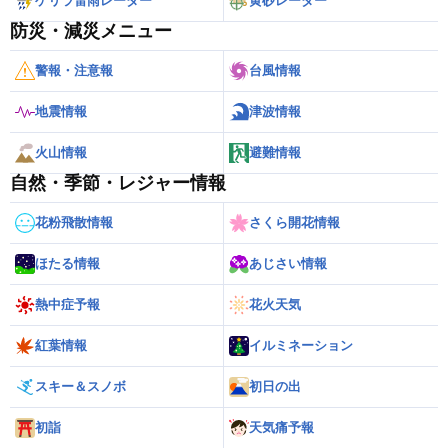
ゲリラ雷雨レーダー
黄砂レーダー
防災・減災メニュー
警報・注意報
台風情報
地震情報
津波情報
火山情報
避難情報
自然・季節・レジャー情報
花粉飛散情報
さくら開花情報
ほたる情報
あじさい情報
熱中症予報
花火天気
紅葉情報
イルミネーション
スキー＆スノボ
初日の出
初詣
天気痛予報