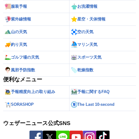
服装予報
お洗濯情報
紫外線情報
星空・天体情報
山の天気
空の天気
釣り天気
マリン天気
ゴルフ場の天気
スポーツ天気
風邪予防指数
乾燥指数
便利なメニュー
予報精度向上の取り組み
予報に関するFAQ
SORASHOP
The Last 10-second
ウェザーニュース公式SNS