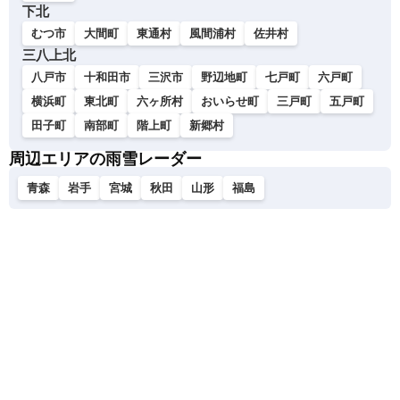
下北
むつ市
大間町
東通村
風間浦村
佐井村
三八上北
八戸市
十和田市
三沢市
野辺地町
七戸町
六戸町
横浜町
東北町
六ヶ所村
おいらせ町
三戸町
五戸町
田子町
南部町
階上町
新郷村
周辺エリアの雨雪レーダー
青森
岩手
宮城
秋田
山形
福島