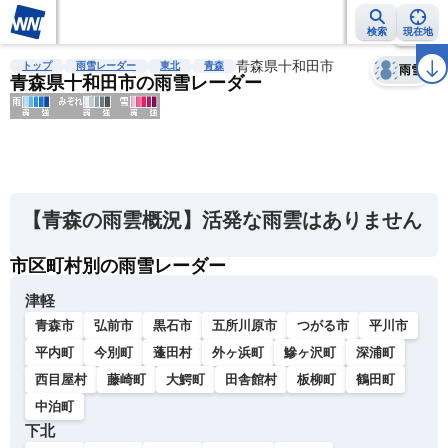
検索
現在地
天気
台風
雨雲レーダー
台風情報
地震情報
青森県十和田市
警報・注意報
2週間天気
ラ
トップ
雨雪レーダー
東北
青森
雨雪
青森県十和田市の雨雪レーダー
明
る
い
【青森の雨雲概況】活発な雨雲はありません
暗
い
市区町村別の雨雪レーダー
津軽
薄
青森市
弘前市
黒石市
五所川原市
つがる市
平川市
い
濃
平内町
今別町
蓬田村
外ヶ浜町
鰺ヶ沢町
深浦町
い
西目屋村
藤崎町
大鰐町
田舎館村
板柳町
鶴田町
中泊町
下北