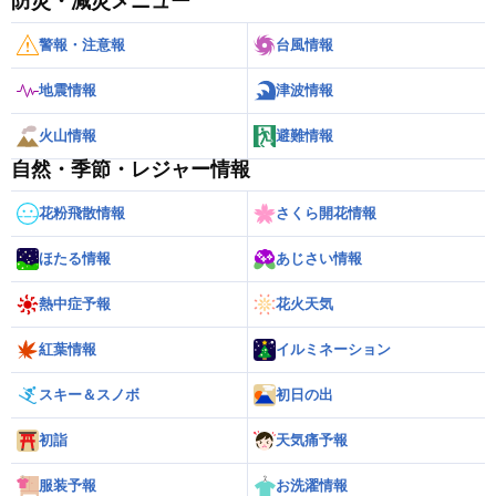
防災・減災メニュー
警報・注意報
台風情報
地震情報
津波情報
火山情報
避難情報
自然・季節・レジャー情報
花粉飛散情報
さくら開花情報
ほたる情報
あじさい情報
熱中症予報
花火天気
紅葉情報
イルミネーション
スキー＆スノボ
初日の出
初詣
天気痛予報
服装予報
お洗濯情報