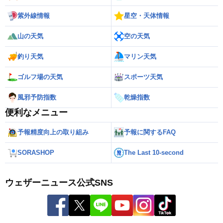
紫外線情報
星空・天体情報
山の天気
空の天気
釣り天気
マリン天気
ゴルフ場の天気
スポーツ天気
風邪予防指数
乾燥指数
便利なメニュー
予報精度向上の取り組み
予報に関するFAQ
SORASHOP
The Last 10-second
ウェザーニュース公式SNS