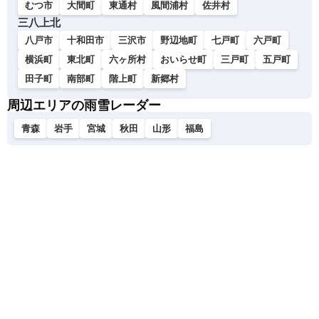
むつ市
大間町
東通村
風間浦村
佐井村
三八上北
八戸市
十和田市
三沢市
野辺地町
七戸町
六戸町
横浜町
東北町
六ヶ所村
おいらせ町
三戸町
五戸町
田子町
南部町
階上町
新郷村
周辺エリアの雨雪レーダー
青森
岩手
宮城
秋田
山形
福島