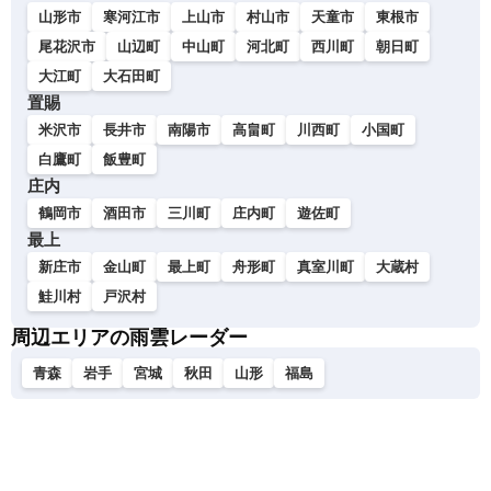
山形市
寒河江市
上山市
村山市
天童市
東根市
尾花沢市
山辺町
中山町
河北町
西川町
朝日町
大江町
大石田町
置賜
米沢市
長井市
南陽市
高畠町
川西町
小国町
白鷹町
飯豊町
庄内
鶴岡市
酒田市
三川町
庄内町
遊佐町
最上
新庄市
金山町
最上町
舟形町
真室川町
大蔵村
鮭川村
戸沢村
周辺エリアの雨雲レーダー
青森
岩手
宮城
秋田
山形
福島