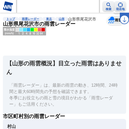
検索
現在地
天気
台風
雨雲レーダー
台風情報
地震情報
山形県尾花沢市
警報・注意報
2週間天気
ラ
トップ
雨雲レーダー
東北
山形
雨雲
山形県尾花沢市の雨雲レーダー
明
る
い
【山形の雨雲概況】目立った雨雲はありませ
暗
ん
い
「雨雲レーダー」は、最新の雨雲の動き、12時間、24時
薄
間と最大60時間先の予想を確認できます。
い
冬季にお役立ちの雨と雪の境目がわかる「雨雪レーダ
濃
ー」もご活用ください。
い
市区町村別の雨雲レーダー
村山