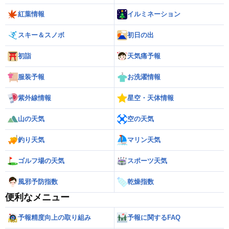
紅葉情報
イルミネーション
スキー＆スノボ
初日の出
初詣
天気痛予報
服装予報
お洗濯情報
紫外線情報
星空・天体情報
山の天気
空の天気
釣り天気
マリン天気
ゴルフ場の天気
スポーツ天気
風邪予防指数
乾燥指数
便利なメニュー
予報精度向上の取り組み
予報に関するFAQ