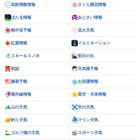
花粉飛散情報
さくら開花情報
ほたる情報
あじさい情報
熱中症予報
花火天気
紅葉情報
イルミネーション
スキー＆スノボ
初日の出
初詣
天気痛予報
服装予報
お洗濯情報
紫外線情報
星空・天体情報
山の天気
空の天気
釣り天気
マリン天気
ゴルフ場の天気
スポーツ天気