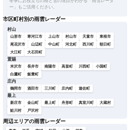
冬季にお役立ちの雨と雪の境目がわかる「雨雪レーダ
ー」もご活用ください。
市区町村別の雨雲レーダー
村山
山形市
寒河江市
上山市
村山市
天童市
東根市
尾花沢市
山辺町
中山町
河北町
西川町
朝日町
大江町
大石田町
置賜
米沢市
長井市
南陽市
高畠町
川西町
小国町
白鷹町
飯豊町
庄内
鶴岡市
酒田市
三川町
庄内町
遊佐町
最上
新庄市
金山町
最上町
舟形町
真室川町
大蔵村
鮭川村
戸沢村
周辺エリアの雨雲レーダー