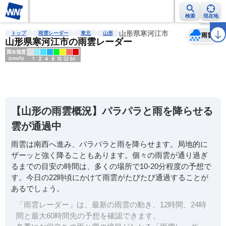
検索
現在地
天気
台風
雨雲レーダー
台風情報
地震情報
山形県寒河江市
警報・注意報
2週間天気
ラ
トップ
雨雲レーダー
東北
山形
雨雲
山形県寒河江市の雨雲レーダー
明
る
い
【山形の雨雲概況】パラパラと雨を降らせる
暗
雲が通過中
い
雨雲は南西へ進み、パラパラと雨を降らせます。局地的に
薄
ザーッと強く降ることもあります。個々の雨雲が通り過ぎ
い
るまでの目安の時間は、多くの場所で10-20分程度の予想で
濃
す。今日の22時頃にかけて雨雲がたびたび通過することが
い
あるでしょう。
「雨雲レーダー」は、最新の雨雲の動き、12時間、24時
間と最大60時間先の予想を確認できます。