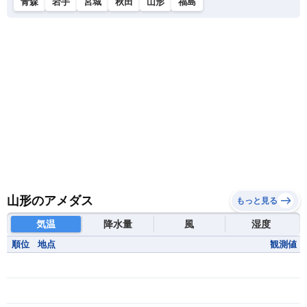
青森
岩手
宮城
秋田
山形
福島
山形のアメダス
もっと見る
気温
降水量
風
湿度
順位
地点
観測値