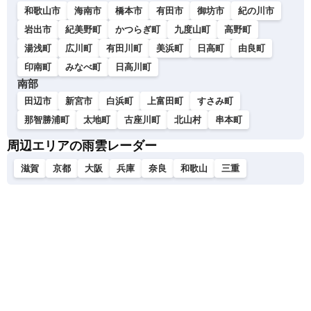
和歌山市
海南市
橋本市
有田市
御坊市
紀の川市
岩出市
紀美野町
かつらぎ町
九度山町
高野町
湯浅町
広川町
有田川町
美浜町
日高町
由良町
印南町
みなべ町
日高川町
南部
田辺市
新宮市
白浜町
上富田町
すさみ町
那智勝浦町
太地町
古座川町
北山村
串本町
周辺エリアの雨雲レーダー
滋賀
京都
大阪
兵庫
奈良
和歌山
三重