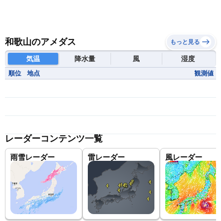
和歌山のアメダス
もっと見る
気温
降水量
風
湿度
順位
地点
観測値
レーダーコンテンツ一覧
雨雪レーダー
雷レーダー
風レーダー