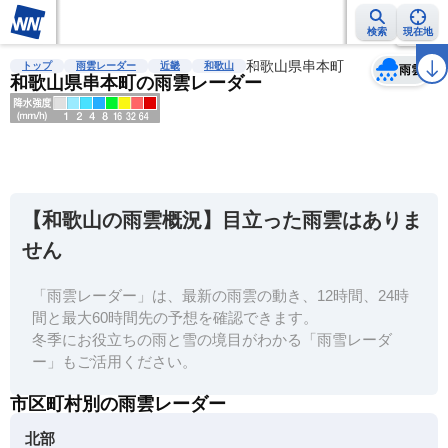
検索
現在地
天気
台風
雨雲レーダー
台風情報
地震情報
和歌山県串本町
警報・注意報
2週間天気
ラ
トップ
雨雲レーダー
近畿
和歌山
雨雲
和歌山県串本町の雨雲レーダー
明
る
い
【和歌山の雨雲概況】目立った雨雲はありま
暗
せん
い
「雨雲レーダー」は、最新の雨雲の動き、12時間、24時
薄
間と最大60時間先の予想を確認できます。
い
冬季にお役立ちの雨と雪の境目がわかる「雨雪レーダ
濃
ー」もご活用ください。
い
市区町村別の雨雲レーダー
北部