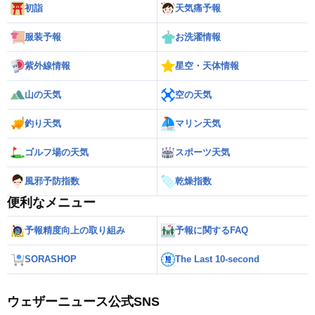
初詣
天気痛予報
服装予報
お洗濯情報
紫外線情報
星空・天体情報
山の天気
空の天気
釣り天気
マリン天気
ゴルフ場の天気
スポーツ天気
風邪予防指数
乾燥指数
便利なメニュー
予報精度向上の取り組み
予報に関するFAQ
SORASHOP
The Last 10-second
ウェザーニュース公式SNS