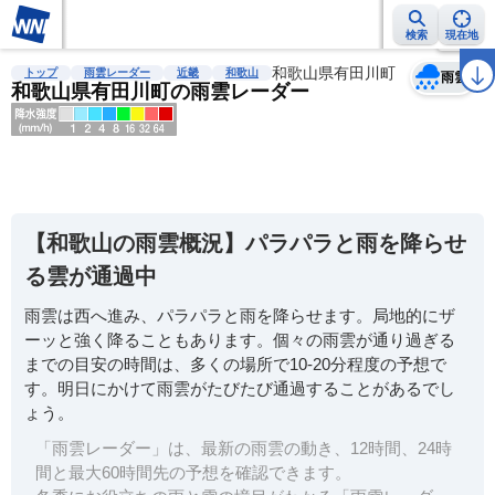
検索
現在地
天気
台風
雨雲レーダー
台風情報
地震情報
和歌山県有田川町
警報・注意報
2週間天気
ラ
トップ
雨雲レーダー
近畿
和歌山
雨雲
和歌山県有田川町の雨雲レーダー
明
る
い
【和歌山の雨雲概況】パラパラと雨を降らせ
暗
る雲が通過中
い
雨雲は西へ進み、パラパラと雨を降らせます。局地的にザ
薄
ーッと強く降ることもあります。個々の雨雲が通り過ぎる
い
までの目安の時間は、多くの場所で10-20分程度の予想で
濃
す。明日にかけて雨雲がたびたび通過することがあるでし
い
ょう。
「雨雲レーダー」は、最新の雨雲の動き、12時間、24時
間と最大60時間先の予想を確認できます。