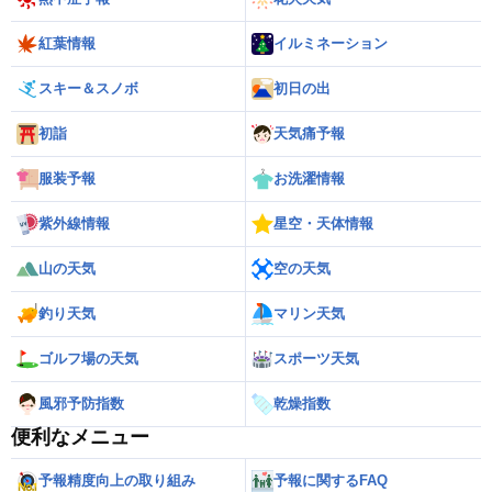
紅葉情報
イルミネーション
スキー＆スノボ
初日の出
初詣
天気痛予報
服装予報
お洗濯情報
紫外線情報
星空・天体情報
山の天気
空の天気
釣り天気
マリン天気
ゴルフ場の天気
スポーツ天気
風邪予防指数
乾燥指数
便利なメニュー
予報精度向上の取り組み
予報に関するFAQ