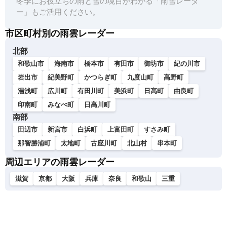
冬季にお役立ちの雨と雪の境目がわかる「雨雪レーダ
ー」もご活用ください。
市区町村別の雨雲レーダー
北部
和歌山市
海南市
橋本市
有田市
御坊市
紀の川市
岩出市
紀美野町
かつらぎ町
九度山町
高野町
湯浅町
広川町
有田川町
美浜町
日高町
由良町
印南町
みなべ町
日高川町
南部
田辺市
新宮市
白浜町
上富田町
すさみ町
那智勝浦町
太地町
古座川町
北山村
串本町
周辺エリアの雨雲レーダー
滋賀
京都
大阪
兵庫
奈良
和歌山
三重