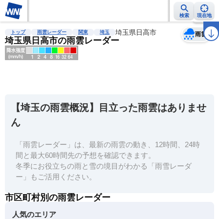
検索
現在地
天気
台風
雨雲レーダー
台風情報
地震情報
埼玉県日高市
警報・注意報
2週間天気
ラ
トップ
雨雲レーダー
関東
埼玉
雨雲
埼玉県日高市の雨雲レーダー
明
る
い
【埼玉の雨雲概況】目立った雨雲はありませ
暗
ん
い
「雨雲レーダー」は、最新の雨雲の動き、12時間、24時
薄
間と最大60時間先の予想を確認できます。
い
冬季にお役立ちの雨と雪の境目がわかる「雨雪レーダ
濃
ー」もご活用ください。
い
市区町村別の雨雲レーダー
人気のエリア