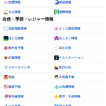
地震情報
津波情報
火山情報
避難情報
自然・季節・レジャー情報
花粉飛散情報
さくら開花情報
ほたる情報
あじさい情報
熱中症予報
花火天気
紅葉情報
イルミネーション
スキー＆スノボ
初日の出
初詣
天気痛予報
服装予報
お洗濯情報
紫外線情報
星空・天体情報