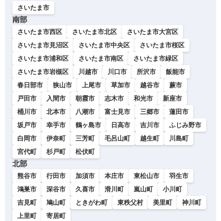
さいたま市
南部
さいたま市西区
さいたま市北区
さいたま市大宮区
さいたま市見沼区
さいたま市中央区
さいたま市桜区
さいたま市浦和区
さいたま市南区
さいたま市緑区
さいたま市岩槻区
川越市
川口市
所沢市
飯能市
春日部市
狭山市
上尾市
草加市
越谷市
蕨市
戸田市
入間市
朝霞市
志木市
和光市
新座市
桶川市
北本市
八潮市
富士見市
三郷市
蓮田市
坂戸市
幸手市
鶴ヶ島市
日高市
吉川市
ふじみ野市
白岡市
伊奈町
三芳町
毛呂山町
越生町
川島町
宮代町
杉戸町
松伏町
北部
熊谷市
行田市
加須市
本庄市
東松山市
羽生市
鴻巣市
深谷市
久喜市
滑川町
嵐山町
小川町
吉見町
鳩山町
ときがわ町
東秩父村
美里町
神川町
上里町
寄居町