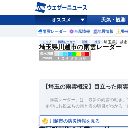
オススメ
天気・観測
雨雲レーダー
台風情報
地震情報
警
埼玉県川越市
トップ
雨雲レーダー
関東
埼玉
埼玉県川越市の雨雲レーダー
地図選択
背景色調整
明
る
い
【埼玉の雨雲概況】目立った雨
暗
い
「雨雲レーダー」は、最新の雨雲の動き、1
濃淡調整
冬季にお役立ちの雨と雪の境目がわかる「
薄
い
川越市の防災情報を見る
濃