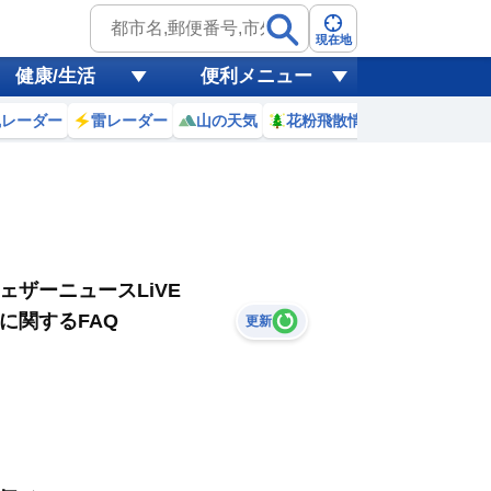
現在地
健康/生活
便利メニュー
風レーダー
雷レーダー
山の天気
花粉飛散情報
世界天気
ェザーニュースLiVE
に関するFAQ
更新