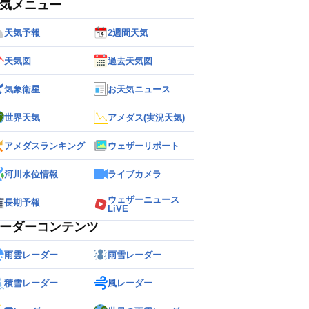
気メニュー
天気予報
2週間天気
天気図
過去天気図
気象衛星
お天気ニュース
世界天気
アメダス(実況天気)
アメダスランキング
ウェザーリポート
河川水位情報
ライブカメラ
ウェザーニュース
長期予報
LiVE
ーダーコンテンツ
雨雲レーダー
雨雪レーダー
積雪レーダー
風レーダー