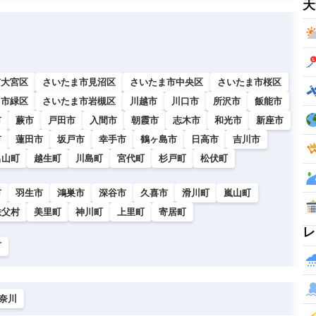
天
市大宮区
さいたま市見沼区
さいたま市中央区
さいたま市桜区
ま市緑区
さいたま市岩槻区
川越市
川口市
所沢市
飯能市
市
蕨市
戸田市
入間市
朝霞市
志木市
和光市
新座市
市
蓮田市
坂戸市
幸手市
鶴ヶ島市
日高市
吉川市
呂山町
越生町
川島町
宮代町
杉戸町
松伏町
市
羽生市
鴻巣市
深谷市
久喜市
滑川町
嵐山町
秩父村
美里町
神川町
上里町
寄居町
レ
町
奈川