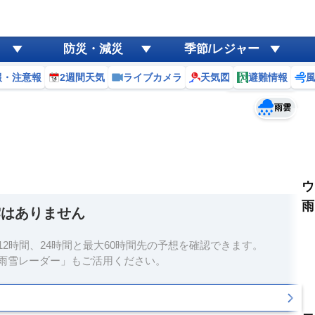
ゲリラ
風
防災・減災
季節/レジャー
黄砂
報・注意報
2週間天気
ライブカメラ
天気図
避難情報
予報士コメント
天気
台風
雨雲
ウ
雨
雲はありません
2時間、24時間と最大60時間先の予想を確認できます。
雨雪レーダー」もご活用ください。