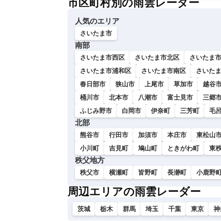
市区町村別の雨雲レーダー
い
人気のエリア
さいたま市
南部
さいたま市西区
さいたま市北区
さいたま
さいたま市浦和区
さいたま市南区
さいた
春日部市
狭山市
上尾市
草加市
越谷
桶川市
北本市
八潮市
富士見市
三郷
ふじみ野市
白岡市
伊奈町
三芳町
毛
北部
熊谷市
行田市
加須市
本庄市
東松山
小川町
吉見町
鳩山町
ときがわ町
東
秩父地方
秩父市
横瀬町
皆野町
長瀞町
小鹿野
周辺エリアの雨雲レーダー
茨城
栃木
群馬
埼玉
千葉
東京
神