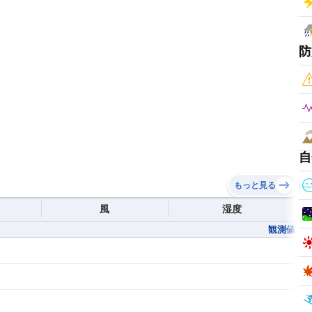
防
自
もっと見る
風
湿度
観測値