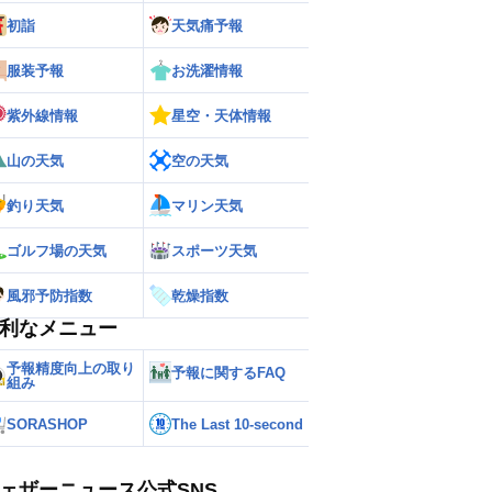
初詣
天気痛予報
ー
世界の雨雲レーダー
服装予報
お洗濯情報
紫外線情報
星空・天体情報
山の天気
空の天気
釣り天気
マリン天気
ゴルフ場の天気
スポーツ天気
風邪予防指数
乾燥指数
利なメニュー
予報精度向上の取り
予報に関するFAQ
組み
SORASHOP
The Last 10-second
ェザーニュース公式SNS