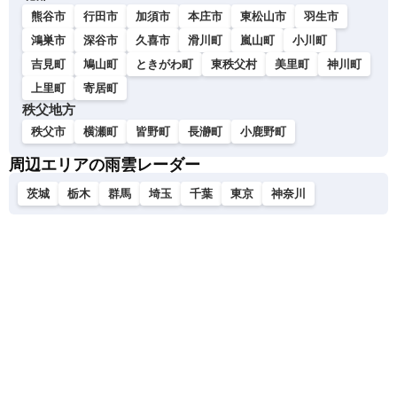
熊谷市
行田市
加須市
本庄市
東松山市
羽生市
鴻巣市
深谷市
久喜市
滑川町
嵐山町
小川町
吉見町
鳩山町
ときがわ町
東秩父村
美里町
神川町
上里町
寄居町
秩父地方
秩父市
横瀬町
皆野町
長瀞町
小鹿野町
周辺エリアの雨雲レーダー
茨城
栃木
群馬
埼玉
千葉
東京
神奈川