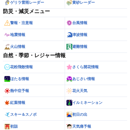
ゲリラ雷雨レーダー
黄砂レーダー
防災・減災メニュー
警報・注意報
台風情報
地震情報
津波情報
火山情報
避難情報
自然・季節・レジャー情報
花粉飛散情報
さくら開花情報
ほたる情報
あじさい情報
熱中症予報
花火天気
紅葉情報
イルミネーション
スキー＆スノボ
初日の出
初詣
天気痛予報