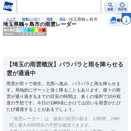
検索
現在地
天気
台風
雨雲レーダー
台風情報
地震情報
埼玉県鶴ヶ島市
警報・注意報
2週間天気
ラ
トップ
雨雲レーダー
関東
埼玉
雨雲
埼玉県鶴ヶ島市の雨雲レーダー
明
る
い
【埼玉の雨雲概況】パラパラと雨を降らせる
暗
雲が通過中
い
雨雲が所々で発生。北西へ進み、パラパラと雨を降らせま
薄
す。局地的にザーッと強く降ることもあります。個々の雨
い
雲が通り過ぎるまでの目安の時間は、多くの場所で10分程
濃
度の予想です。今日の18時頃にかけて山沿いを雨雲がたび
い
たび通過することがあるでしょう。
「雨雲レーダー」は、最新の雨雲の動き、12時間、24時
間と最大60時間先の予想を確認できます。