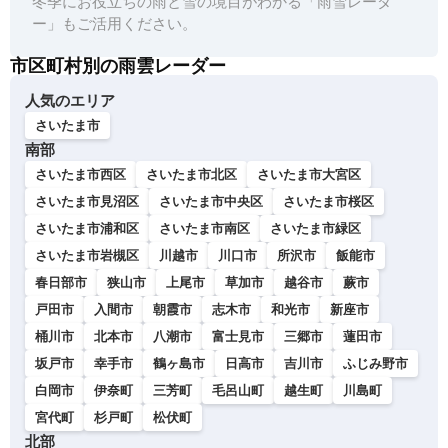
冬季にお役立ちの雨と雪の境目がわかる「雨雪レーダ
ー」もご活用ください。
市区町村別の雨雲レーダー
人気のエリア
さいたま市
南部
さいたま市西区
さいたま市北区
さいたま市大宮区
さいたま市見沼区
さいたま市中央区
さいたま市桜区
さいたま市浦和区
さいたま市南区
さいたま市緑区
さいたま市岩槻区
川越市
川口市
所沢市
飯能市
春日部市
狭山市
上尾市
草加市
越谷市
蕨市
戸田市
入間市
朝霞市
志木市
和光市
新座市
桶川市
北本市
八潮市
富士見市
三郷市
蓮田市
坂戸市
幸手市
鶴ヶ島市
日高市
吉川市
ふじみ野市
白岡市
伊奈町
三芳町
毛呂山町
越生町
川島町
宮代町
杉戸町
松伏町
北部