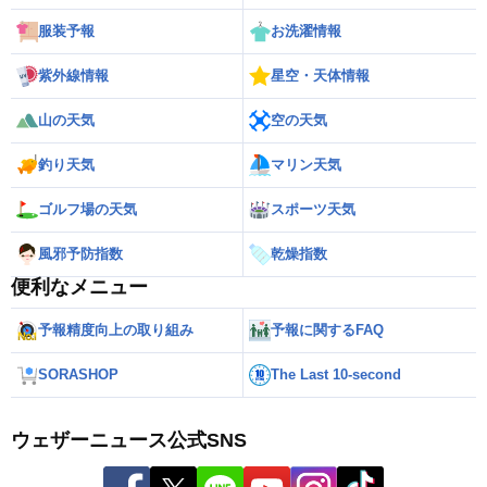
服装予報
お洗濯情報
紫外線情報
星空・天体情報
山の天気
空の天気
釣り天気
マリン天気
ゴルフ場の天気
スポーツ天気
風邪予防指数
乾燥指数
便利なメニュー
予報精度向上の取り組み
予報に関するFAQ
SORASHOP
The Last 10-second
ウェザーニュース公式SNS