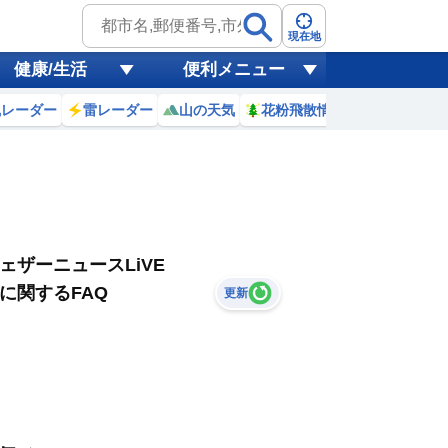
現在地
健康/生活
便利メニュー
風レーダー
雷レーダー
山の天気
花粉飛散情報
世界天気
ェザーニュースLiVE
に関するFAQ
更新