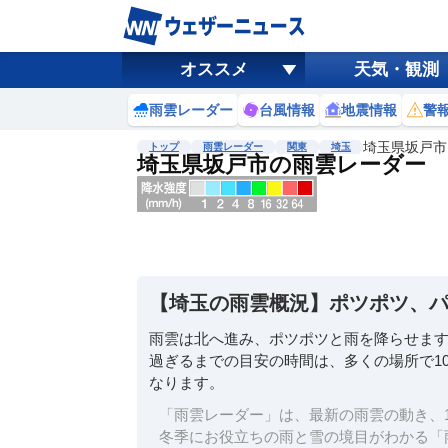
オススメ
天気・観測
雨雲レーダー
台風情報
地震情報
警
埼玉県坂戸市
トップ
雨雲レーダー
関東
埼玉
埼玉県坂戸市の雨雲レーダー
地図選択
背景色調整
明
る
い
【埼玉の雨雲概況】ポツポツ、
暗
い
雨雲は北へ進み、ポツポツと雨を降らせま
過ぎるまでの目安の時間は、多くの場所で1
濃淡調整
なります。
薄
い
「雨雲レーダー」は、最新の雨雲の動き、1
濃
冬季にお役立ちの雨と雪の境目がわかる「