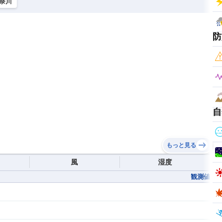
奈川
防
自
もっと見る
風
湿度
観測値