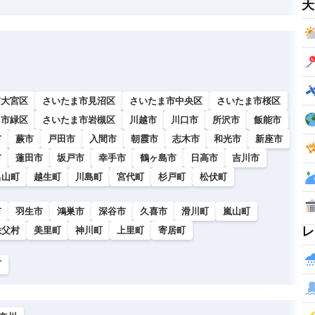
天
市大宮区
さいたま市見沼区
さいたま市中央区
さいたま市桜区
ま市緑区
さいたま市岩槻区
川越市
川口市
所沢市
飯能市
市
蕨市
戸田市
入間市
朝霞市
志木市
和光市
新座市
市
蓮田市
坂戸市
幸手市
鶴ヶ島市
日高市
吉川市
呂山町
越生町
川島町
宮代町
杉戸町
松伏町
市
羽生市
鴻巣市
深谷市
久喜市
滑川町
嵐山町
レ
秩父村
美里町
神川町
上里町
寄居町
町