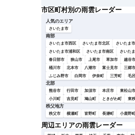
い
市区町村別の雨雲レーダー
人気のエリア
さいたま市
南部
さいたま市西区
さいたま市北区
さいたま
さいたま市浦和区
さいたま市南区
さいた
春日部市
狭山市
上尾市
草加市
越谷
桶川市
北本市
八潮市
富士見市
三郷
ふじみ野市
白岡市
伊奈町
三芳町
毛
北部
熊谷市
行田市
加須市
本庄市
東松山
小川町
吉見町
鳩山町
ときがわ町
東
秩父地方
秩父市
横瀬町
皆野町
長瀞町
小鹿野
周辺エリアの雨雲レーダー