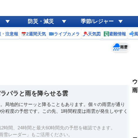
ゲリラ
風
防災・減災
季節/レジャー
黄砂
報・注意報
2週間天気
ライブカメラ
天気図
避難情報
予報士コメント
天気
台風
雨雲
ウ
雨
パラパラと雨を降らせる雲
す。局地的にサーッと降ることもあります。個々の雨雲が通り
0分程度の予想です。この先、1時間程度は雨雲が発生しやすく
2時間、24時間と最大60時間先の予想を確認できます。
雨雪レーダー」もご活用ください。