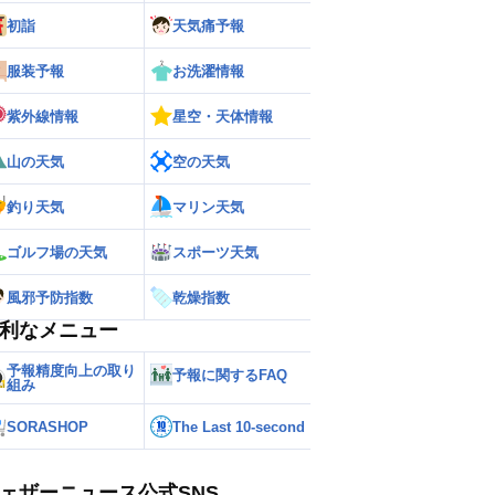
初詣
天気痛予報
服装予報
お洗濯情報
ー
世界の雨雲レーダー
紫外線情報
星空・天体情報
山の天気
空の天気
釣り天気
マリン天気
ゴルフ場の天気
スポーツ天気
風邪予防指数
乾燥指数
利なメニュー
予報精度向上の取り
予報に関するFAQ
組み
SORASHOP
The Last 10-second
ェザーニュース公式SNS